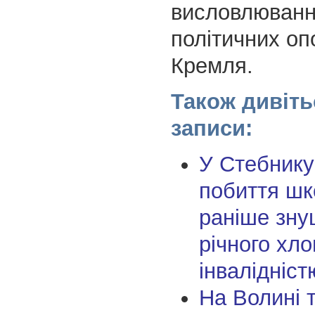
висловлюванн
політичних оп
Кремля.
Також дивіть
записи:
У Стебнику
побиття шк
раніше зну
річного хло
інвалідніст
На Волині 