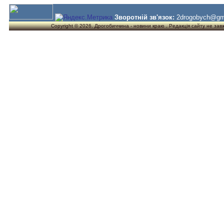
Зворотній зв'язок:
2drogobych@gm
Copyright © 2026. Дрогобиччина - новини краю . Редакція сайту не завжд