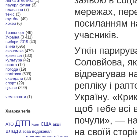
заявою в соці
легка атлетика
(1)
пауерліфтинг
(3)
мережах, пер
плавання
(7)
теніс
(3)
футбол
(49)
посиланням н
хокей
(6)
учасників.
Транспорт
(49)
Україна
(3 411)
вибори 2019
(40)
війна
(696)
Уткін парирув
економіка
(479)
кримінал
(180)
Соловйова, я
культура
(42)
освіта
(12)
погода
(19)
відреагував н
політика
(609)
скандали
(33)
репліку і рапт
спорт
(29)
цікаве
(299)
Україну. «Кри
чемпіонати
(1)
щоб тебе всі в
Хмарка тегів
почули», — н
ДТП
АТО
США
акції
Крим
на своїй сторі
влада
водоканал
вода
відключення