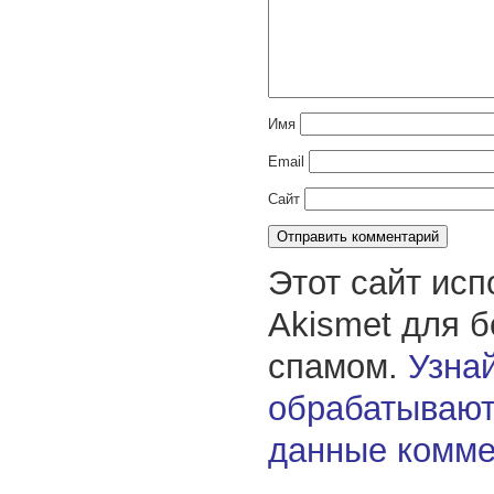
Имя
Email
Сайт
Этот сайт исп
Akismet для 
спамом.
Узнай
обрабатывают
данные комме