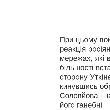
При цьому по
реакція росія
мережах, які 
більшості вст
сторону Уткіна
кинувшись об
Соловйова і н
його ганебні