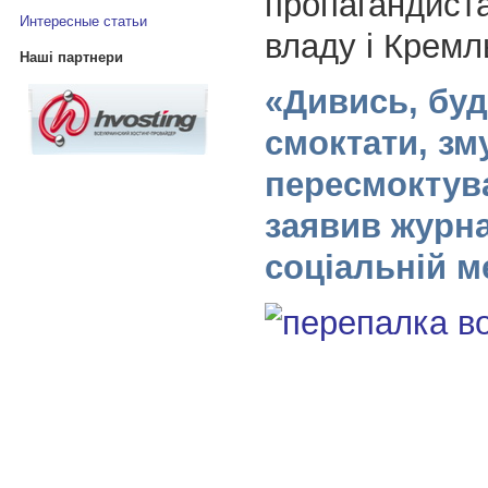
пропагандиста
Интересные статьи
владу і Кремл
Наші партнери
«Дивись, бу
смоктати, зм
пересмоктув
заявив журна
соціальній ме