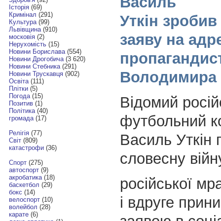
Василь
Історія
(69)
Кримінал
(291)
Уткін зробив
Культура
(99)
Львівщина
(910)
заяву на адр
московія
(2)
Нерухомість
(15)
Новини Борислава
(554)
пропагандис
Новини Дрогобича
(3 620)
Новини Стебника
(291)
Володимира
Новини Трускавця
(902)
Освіта
(111)
Плітки
(5)
Погода
(15)
Відомий росій
Позитив
(1)
Політика
(40)
футбольний к
громада
(17)
Релігія
(77)
Василь Уткін
Світ
(809)
катастрофи
(36)
словесну війн
Спорт
(275)
автоспорт
(9)
акробатика
(18)
російської мр
баскетбол
(29)
бокс
(14)
і вдруге прини
велоспорт
(10)
волейбол
(28)
карате
(6)