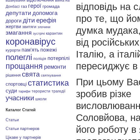
війна на
вшанування
відповідь на с
герої
газ
громада
Донбасі
депутати
допомога
про те, що йо
діти
ерефія
дороги
жертви
звитяги
думка мудака,
злочини
змагання
карантин
зустрічі
коронавірус
від російських
пам'ять
пожежі
курорти
Італію, а італі
полеглі
потерпілі
поліція
пересиджує в 
прощання
ремонти
свята
рішення
святкування
При цьому Ва
статистика
спортовці
суди
зробив різке
терористи
трагедії
тарифи
учасники
школи
висловлюванн
Каталог Статей
Соловйова, н
Статьи
його роботу в 
Статьи партнеров
Цікаве у партнерів