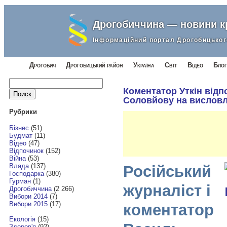
Дрогобиччина — новини 
Інформаційний портал Дрогобицьког
Дрогобич
Дрогобицький район
Україна
Світ
Відео
Блог
Найти:
Коментатор Уткін відп
Соловйову на висловл
Рубрики
Бізнес
(51)
Будмат
(11)
Відео
(47)
Відпочинок
(152)
Війна
(53)
Влада
(137)
Російський
Господарка
(380)
Гурман
(1)
журналіст і
Дрогобиччина
(2 266)
Вибори 2014
(7)
Вибори 2015
(17)
коментатор
Екологія
(15)
Здоров'я
(92)