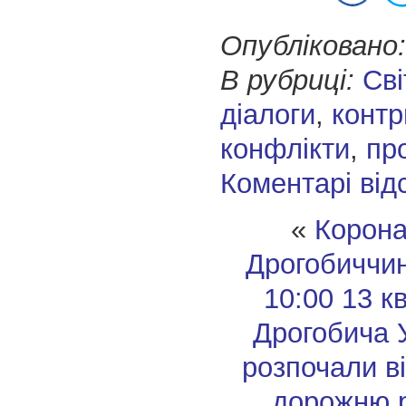
Опубліковано:
В рубриці:
Сві
діалоги
,
контр
конфлікти
,
пр
Коментарі від
«
Корона
Дрогобиччин
10:00 13 к
Дрогобича
розпочали в
дорожню р