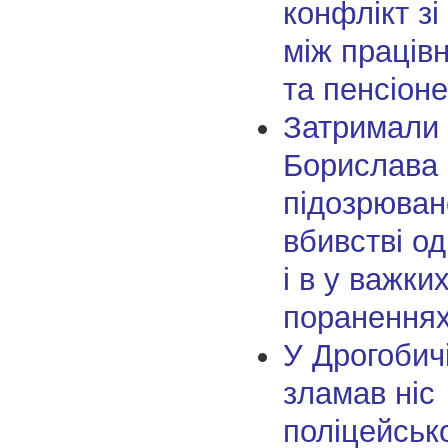
конфлікт зі
між праців
та пенсіон
Затримали
Борислава
підозрюван
вбивстві од
і в у важки
пораненнях
У Дрогобичі
зламав ніс
поліцейськ