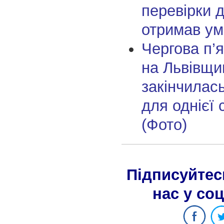
перевірки д
отримав ум
Чергова п’я
на Львівщи
закінчилас
для однієї 
(Фото)
Підписуйтес
нас у со