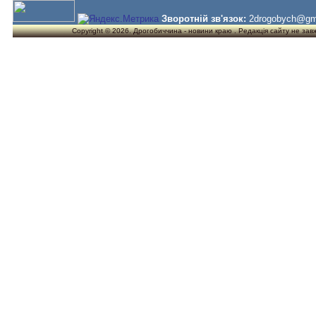
Зворотній зв'язок:
2drogobych@gm
Copyright © 2026. Дрогобиччина - новини краю . Редакція сайту не завжд