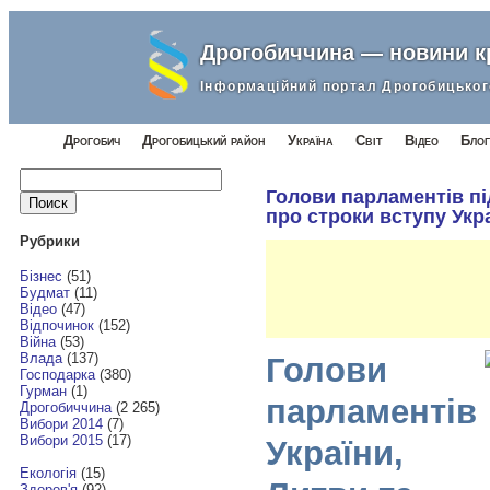
Дрогобиччина — новини 
Інформаційний портал Дрогобицьког
Дрогобич
Дрогобицький район
Україна
Світ
Відео
Блог
Найти:
Голови парламентів п
про строки вступу Укр
Рубрики
Бізнес
(51)
Будмат
(11)
Відео
(47)
Відпочинок
(152)
Війна
(53)
Влада
(137)
Голови
Господарка
(380)
Гурман
(1)
парламентів
Дрогобиччина
(2 265)
Вибори 2014
(7)
Вибори 2015
(17)
України,
Екологія
(15)
Здоров'я
(92)