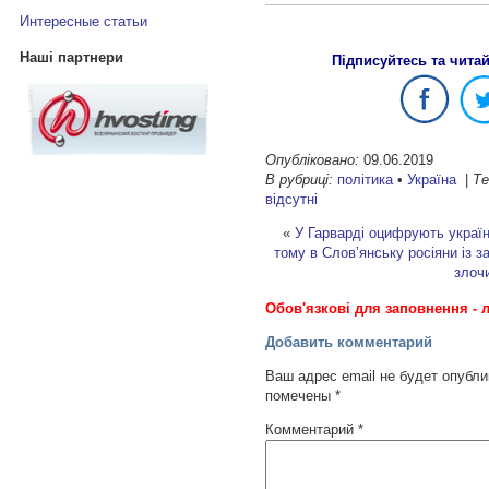
Интересные статьи
Наші партнери
Підписуйтесь та чита
Опубліковано:
09.06.2019
В рубриці:
політика
•
Україна
|
Те
відсутні
«
У Гарварді оцифрують україн
тому в Слов’янську росіяни із з
злоч
Обов'язкові для заповнення - л
Добавить комментарий
Ваш адрес email не будет опубли
помечены
*
Комментарий
*