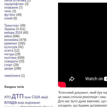
легка атлетика
(1)
пауерліфтинг
(3)
плавання
(7)
теніс
(3)
футбол
(49)
хокей
(6)
Транспорт
(49)
Україна
(3 411)
вибори 2019
(40)
війна
(696)
економіка
(479)
кримінал
(180)
культура
(42)
освіта
(12)
погода
(19)
політика
(609)
скандали
(33)
спорт
(29)
цікаве
(299)
чемпіонати
(1)
Хмарка тегів
“Ключовий документ, який був на
ДТП
це наша спільна резолюція і наш 
АТО
США
акції
Крим
Для нас було дуже важливо, що с
влада
водоканал
вода
узгодили, що будемо дотримувати
відключення