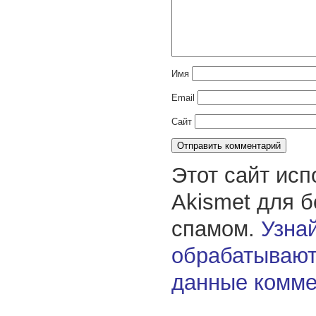
Имя
Email
Сайт
Этот сайт исп
Akismet для 
спамом.
Узнай
обрабатывают
данные комме