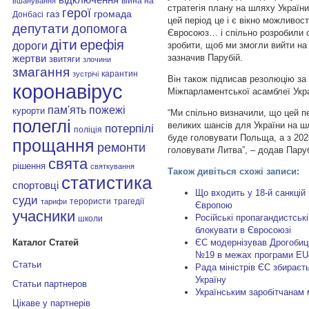
війна на
вшанування
стратегія плану на шляху Україн
герої
газ
громада
Донбасі
цей період це і є вікно можливос
депутати
допомога
Євросоюз… і спільно розробили с
діти
ерефія
дороги
зробити, щоб ми змогли вийти на 
зазначив Парубій.
жертви
звитяги
злочини
змагання
карантин
зустрічі
Він також підписав резолюцію за
коронавірус
Міжпарламентської асамблеї Укр
пам'ять
пожежі
курорти
“Ми спільно визначили, що цей п
полеглі
великих шансів для України на ш
потерпілі
поліція
буде головувати Польща, а з 2025
прощання
ремонти
головувати Литва”, – додав Паруб
свята
рішення
святкування
Також дивіться схожі записи:
статистика
спортовці
Що входить у 18-й санкцій 
суди
терористи
трагедії
тарифи
Європою
учасники
Російські пропагандистськ
школи
блокувати в Євросоюзі
ЄС модернізував Дрогоби
Каталог Статей
№19 в межах програми EU4
Статьи
Рада міністрів ЄС збираєт
Україну
Статьи партнеров
Українським заробітчанам 
Цікаве у партнерів