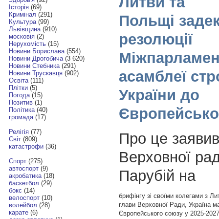
Литви та
Історія
(69)
Кримінал
(291)
Польщі заде
Культура
(99)
Львівщина
(910)
резолюції
московія
(2)
Нерухомість
(15)
Новини Борислава
(554)
Міжпарламен
Новини Дрогобича
(3 620)
Новини Стебника
(291)
асамблеї стр
Новини Трускавця
(902)
Освіта
(111)
Плітки
(5)
України до
Погода
(15)
Позитив
(1)
Європейсько
Політика
(40)
громада
(17)
Релігія
(77)
Про це заявив
Світ
(809)
катастрофи
(36)
Верховної рад
Спорт
(275)
автоспорт
(9)
Парубій на
акробатика
(18)
баскетбол
(29)
бокс
(14)
брифінгу зі своїми колегами з Л
велоспорт
(10)
глави Верховної Ради, Україна м
волейбол
(28)
карате
(6)
Європейського союзу у 2025-2027