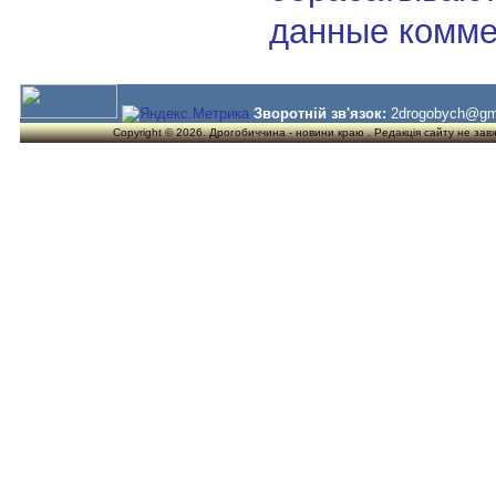
данные комме
Зворотній зв'язок:
2drogobych@gm
Copyright © 2026. Дрогобиччина - новини краю . Редакція сайту не завжд