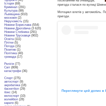
посиланням на очевидців,
Історія
(69)
пригода сталася по вулиці Шевче
Кримінал
(291)
Культура
(99)
Мотоцикл влетів у автомобіль. П
Львівщина
(910)
пригоди.
московія
(2)
Нерухомість
(15)
Новини Борислава
(554)
Новини Дрогобича
(3 620)
Новини Стебника
(291)
Новини Трускавця
(902)
Освіта
(111)
Плітки
(5)
Погода
(15)
Позитив
(1)
Політика
(40)
громада
(17)
Релігія
(77)
Світ
(809)
катастрофи
(36)
Спорт
(275)
автоспорт
(9)
акробатика
(18)
баскетбол
(29)
Переглянути цей допис в 
бокс
(14)
велоспорт
(10)
волейбол
(28)
карате
(6)