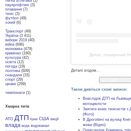
легка атлетика
(1)
пауерліфтинг
(3)
плавання
(7)
теніс
(3)
футбол
(49)
хокей
(6)
Транспорт
(49)
Україна
(3 411)
вибори 2019
(40)
війна
(696)
економіка
(479)
кримінал
(180)
Допис, поширений Dr
культура
(42)
освіта
(12)
погода
(19)
Деталі згодом…
політика
(609)
скандали
(33)
спорт
(29)
ШВИДШЕ У НАС
цікаве
(299)
Також дивіться схожі записи:
чемпіонати
(1)
Внаслідок ДТП на Львівщин
мотоциклісти
Хмарка тегів
Звитяги юних тенісистів з 
(Фото)
ДТП
АТО
США
акції
Крим
В Дрогобичі на вулиці Княг
влада
жінки (Відео)
водоканал
вода
Олександра Хоменець тріу
відключення