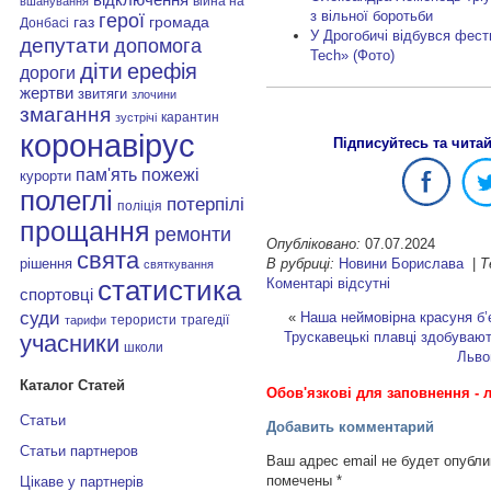
війна на
вшанування
з вільної боротьби
герої
газ
громада
Донбасі
У Дрогобичі відбувся фест
депутати
допомога
Tech» (Фото)
діти
ерефія
дороги
жертви
звитяги
злочини
змагання
карантин
зустрічі
коронавірус
Підписуйтесь та чита
пам'ять
пожежі
курорти
полеглі
потерпілі
поліція
прощання
ремонти
Опубліковано:
07.07.2024
свята
В рубриці:
Новини Борислава
|
Т
рішення
святкування
Коментарі відсутні
статистика
спортовці
суди
«
Наша неймовірна красуня б’є
терористи
трагедії
тарифи
Трускавецькі плавці здобуваю
учасники
школи
Льво
Каталог Статей
Обов'язкові для заповнення - л
Статьи
Добавить комментарий
Статьи партнеров
Ваш адрес email не будет опубли
помечены
*
Цікаве у партнерів