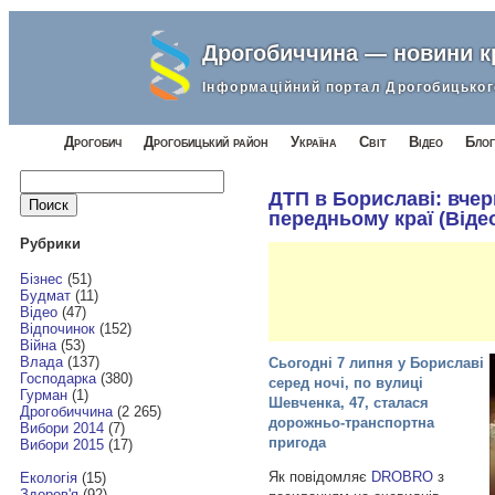
Дрогобиччина — новини 
Інформаційний портал Дрогобицьког
Дрогобич
Дрогобицький район
Україна
Світ
Відео
Блог
Найти:
ДТП в Бориславі: вчер
передньому краї (Віде
Рубрики
Бізнес
(51)
Будмат
(11)
Відео
(47)
Відпочинок
(152)
Війна
(53)
Влада
(137)
Сьогодні 7 липня у Бориславі
Господарка
(380)
серед ночі, по вулиці
Гурман
(1)
Шевченка, 47, сталася
Дрогобиччина
(2 265)
дорожньо-транспортна
Вибори 2014
(7)
пригода
Вибори 2015
(17)
Як повідомляє
DROBRO
з
Екологія
(15)
Здоров'я
(92)