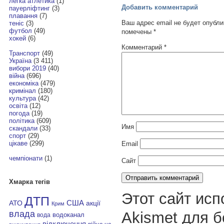
легка атлетика
(1)
Добавить комментарий
пауерліфтинг
(3)
плавання
(7)
Ваш адрес email не будет опубли
теніс
(3)
футбол
(49)
помечены
*
хокей
(6)
Комментарий
*
Транспорт
(49)
Україна
(3 411)
вибори 2019
(40)
війна
(696)
економіка
(479)
кримінал
(180)
культура
(42)
освіта
(12)
погода
(19)
політика
(609)
Имя
скандали
(33)
спорт
(29)
цікаве
(299)
Email
чемпіонати
(1)
Сайт
Хмарка тегів
Этот сайт исп
ДТП
АТО
США
акції
Крим
влада
Akismet для 
водоканал
вода
відключення