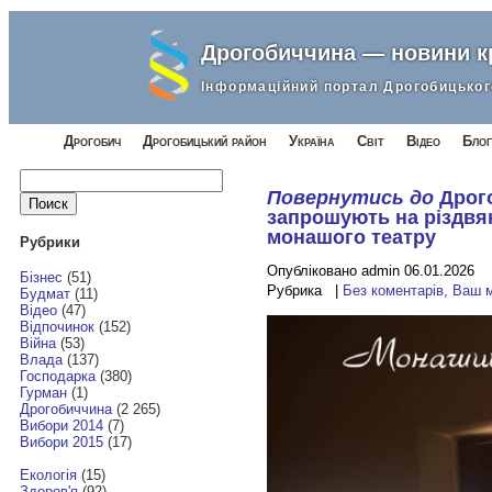
Дрогобиччина — новини 
Інформаційний портал Дрогобицьког
Дрогобич
Дрогобицький район
Україна
Світ
Відео
Блог
Найти:
Повернутись до
Дрог
запрошують на різдвян
монашого театру
Рубрики
Опубліковано admin 06.01.2026
Бізнес
(51)
Рубрика |
Без коментарів, Ваш 
Будмат
(11)
Відео
(47)
Відпочинок
(152)
Війна
(53)
Влада
(137)
Господарка
(380)
Гурман
(1)
Дрогобиччина
(2 265)
Вибори 2014
(7)
Вибори 2015
(17)
Екологія
(15)
Здоров'я
(92)