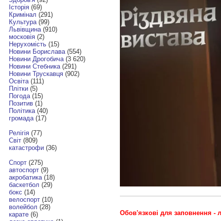
Історія
(69)
Кримінал
(291)
Культура
(99)
Львівщина
(910)
московія
(2)
Нерухомість
(15)
Новини Борислава
(554)
Новини Дрогобича
(3 620)
Новини Стебника
(291)
Новини Трускавця
(902)
Освіта
(111)
Плітки
(5)
Погода
(15)
Позитив
(1)
Політика
(40)
громада
(17)
Релігія
(77)
Світ
(809)
катастрофи
(36)
Спорт
(275)
автоспорт
(9)
акробатика
(18)
баскетбол
(29)
бокс
(14)
велоспорт
(10)
волейбол
(28)
Обов'язкові для заповнення - л
карате
(6)