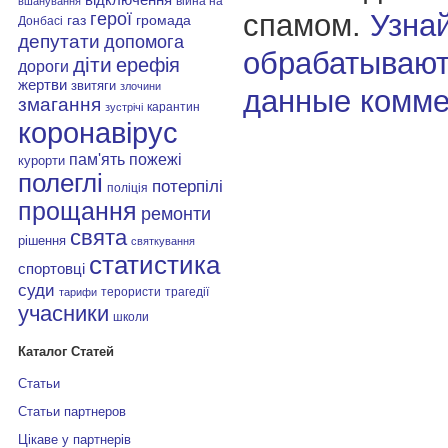
війна на
вшанування
спамом.
Узнай
герої
газ
громада
Донбасі
депутати
допомога
обрабатывают
діти
ерефія
дороги
жертви
звитяги
злочини
данные комме
змагання
карантин
зустрічі
коронавірус
пам'ять
пожежі
курорти
полеглі
потерпілі
поліція
прощання
ремонти
свята
рішення
святкування
статистика
спортовці
суди
терористи
трагедії
тарифи
учасники
школи
Каталог Статей
Статьи
Статьи партнеров
Цікаве у партнерів