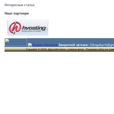
Интересные статьи
Наші партнери
Зворотній зв'язок:
2drogobych@gm
Copyright © 2026. Дрогобиччина - новини краю . Редакція сайту не завжд