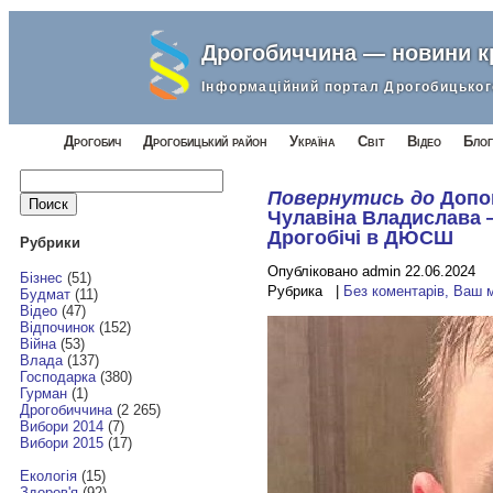
Дрогобиччина — новини 
Інформаційний портал Дрогобицьког
Дрогобич
Дрогобицький район
Україна
Світ
Відео
Блог
Найти:
Повернутись до
Допо
Чулавіна Владислава —
Дрогобічі в ДЮСШ
Рубрики
Опубліковано admin 22.06.2024
Бізнес
(51)
Рубрика |
Без коментарів, Ваш 
Будмат
(11)
Відео
(47)
Відпочинок
(152)
Війна
(53)
Влада
(137)
Господарка
(380)
Гурман
(1)
Дрогобиччина
(2 265)
Вибори 2014
(7)
Вибори 2015
(17)
Екологія
(15)
Здоров'я
(92)