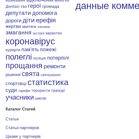
війна на
вшанування
данные комме
герої
газ
громада
Донбасі
депутати
допомога
діти
ерефія
дороги
жертви
звитяги
злочини
змагання
карантин
зустрічі
коронавірус
пам'ять
пожежі
курорти
полеглі
потерпілі
поліція
прощання
ремонти
свята
рішення
святкування
статистика
спортовці
суди
терористи
трагедії
тарифи
учасники
школи
Каталог Статей
Статьи
Статьи партнеров
Цікаве у партнерів