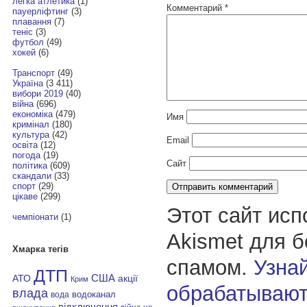
легка атлетика
(1)
Комментарий
*
пауерліфтинг
(3)
плавання
(7)
теніс
(3)
футбол
(49)
хокей
(6)
Транспорт
(49)
Україна
(3 411)
вибори 2019
(40)
війна
(696)
економіка
(479)
Имя
кримінал
(180)
культура
(42)
Email
освіта
(12)
погода
(19)
Сайт
політика
(609)
скандали
(33)
спорт
(29)
цікаве
(299)
Этот сайт исп
чемпіонати
(1)
Akismet для 
Хмарка тегів
спамом.
Узнай
ДТП
АТО
США
акції
Крим
обрабатывают
влада
водоканал
вода
відключення