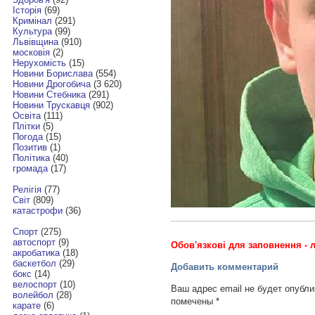
Історія
(69)
Кримінал
(291)
Культура
(99)
Львівщина
(910)
московія
(2)
Нерухомість
(15)
Новини Борислава
(554)
Новини Дрогобича
(3 620)
Новини Стебника
(291)
Новини Трускавця
(902)
Освіта
(111)
Плітки
(5)
Погода
(15)
Позитив
(1)
Політика
(40)
громада
(17)
Релігія
(77)
Світ
(809)
катастрофи
(36)
Спорт
(275)
автоспорт
(9)
Обов'язкові для заповнення - л
акробатика
(18)
баскетбол
(29)
Добавить комментарий
бокс
(14)
велоспорт
(10)
Ваш адрес email не будет опубли
волейбол
(28)
помечены
*
карате
(6)