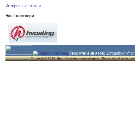
Интересные статьи
Наші партнери
Зворотній зв'язок:
2drogobych@gm
Copyright © 2026. Дрогобиччина - новини краю . Редакція сайту не завжд