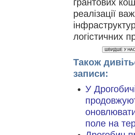
грантових кош
реалізації ва
інфраструктур
логістичних пр
ШВИДШЕ У НАС
Також дивіть
записи:
У Дрогобич
продовжую
оновлюват
поле на те
Дрогобич п