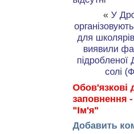
«
У Дро
організовують
для школярі
виявили фа
підробленої 
солі (
Обов'язкові 
заповнення -
"Ім'я"
Добавить ко