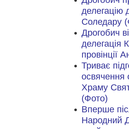
делегацію д
Соледару (
Дрогобич в
делегація 
провінції А
Триває підг
освячення 
Храму Свя
(Фото)
Вперше піс
Народний 