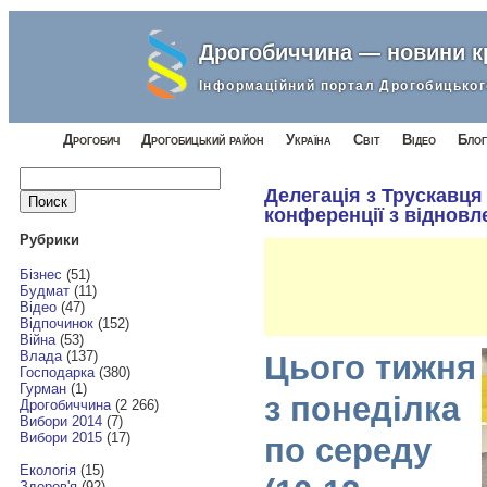
Дрогобиччина — новини 
Інформаційний портал Дрогобицьког
Дрогобич
Дрогобицький район
Україна
Світ
Відео
Блог
Найти:
Делегація з Трускавця
конференції з відновл
Рубрики
Бізнес
(51)
Будмат
(11)
Відео
(47)
Відпочинок
(152)
Війна
(53)
Влада
(137)
Цього тижня
Господарка
(380)
Гурман
(1)
з понеділка
Дрогобиччина
(2 266)
Вибори 2014
(7)
Вибори 2015
(17)
по середу
Екологія
(15)
Здоров'я
(92)