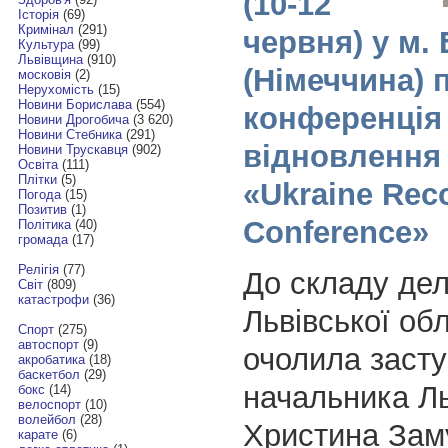
(10-12
Історія
(69)
Кримінал
(291)
червня) у м.
Культура
(99)
Львівщина
(910)
(Німеччина) 
московія
(2)
Нерухомість
(15)
Новини Борислава
(554)
конференція 
Новини Дрогобича
(3 620)
Новини Стебника
(291)
відновлення 
Новини Трускавця
(902)
Освіта
(111)
Плітки
(5)
«Ukraine Rec
Погода
(15)
Позитив
(1)
Conference»
Політика
(40)
громада
(17)
Релігія
(77)
До складу деле
Світ
(809)
катастрофи
(36)
Львівської обл
Спорт
(275)
автоспорт
(9)
очолила заст
акробатика
(18)
баскетбол
(29)
начальника Л
бокс
(14)
велоспорт
(10)
волейбол
(28)
Христина Зам
карате
(6)