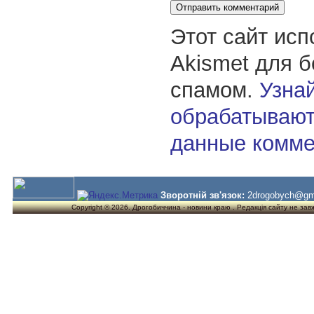
Этот сайт исп
Akismet для 
спамом.
Узнай
обрабатывают
данные комме
Зворотній зв'язок:
2drogobych@gm
Copyright © 2026. Дрогобиччина - новини краю . Редакція сайту не завжд