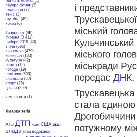
легка атлетика
(1)
і представник
пауерліфтинг
(3)
плавання
(7)
теніс
(3)
Трускавецької
футбол
(49)
хокей
(6)
міський голов
Транспорт
(49)
Україна
(3 411)
Кульчинський 
вибори 2019
(40)
війна
(696)
економіка
(479)
міського голов
кримінал
(180)
культура
(42)
міськради Ру
освіта
(12)
погода
(19)
політика
(609)
передає
ДНК
.
скандали
(33)
спорт
(29)
цікаве
(299)
Трускавецька
чемпіонати
(1)
стала єдиною 
Хмарка тегів
Дрогобиччини
ДТП
АТО
США
акції
потужному мі
Крим
влада
водоканал
вода
відключення