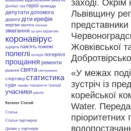
заході. Окрім 
війна на
вшанування
герої
газ
громада
Донбасі
Львівщину ре
депутати
допомога
діти
ерефія
дороги
представники 
жертви
звитяги
злочини
змагання
карантин
зустрічі
Червоноградсь
коронавірус
Жовківської т
пам'ять
пожежі
курорти
полеглі
потерпілі
Добротвірсько
поліція
прощання
ремонти
свята
«У межах поді
рішення
святкування
статистика
спортовці
зустріч із пр
суди
терористи
трагедії
тарифи
учасники
корейської ком
школи
Каталог Статей
Water. Переда
Статьи
пріоритетних 
Статьи партнеров
водопостачан
Цікаве у партнерів