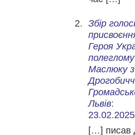
Збір голос
присвоєнн
Героя Укр
полеглому
Маслюку з
Дрогобичч
Громадськ
Львів
:
23.02.2025
[…] писав 