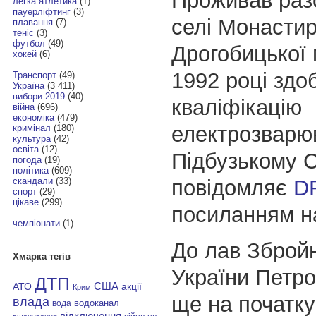
Проживав разо
легка атлетика
(1)
пауерліфтинг
(3)
селі Монасти
плавання
(7)
теніс
(3)
футбол
(49)
Дрогобицької 
хокей
(6)
1992 році здо
Транспорт
(49)
Україна
(3 411)
вибори 2019
(40)
кваліфікацію
війна
(696)
економіка
(479)
електрозварю
кримінал
(180)
культура
(42)
освіта
(12)
Підбузькому 
погода
(19)
політика
(609)
повідомляє
D
скандали
(33)
спорт
(29)
цікаве
(299)
посиланням 
чемпіонати
(1)
До лав Зброй
Хмарка тегів
України Петр
ДТП
АТО
США
акції
Крим
ще на початку
влада
водоканал
вода
відключення