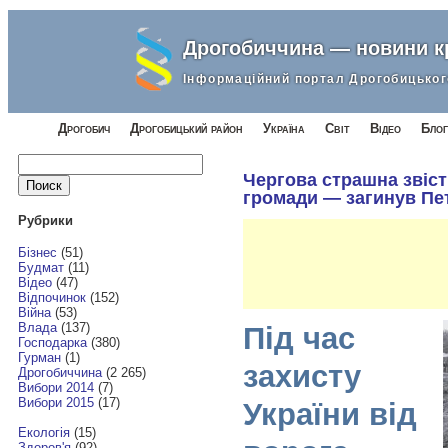
Дрогобиччина — новини 
Інформаційний портал Дрогобицьког
Дрогобич
Дрогобицький район
Україна
Світ
Відео
Блог
Найти:
Чергова страшна звіст
громади — загинув Пе
Рубрики
Бізнес
(51)
Будмат
(11)
Відео
(47)
Відпочинок
(152)
Війна
(53)
Влада
(137)
Під час
Господарка
(380)
Гурман
(1)
захисту
Дрогобиччина
(2 265)
Вибори 2014
(7)
Вибори 2015
(17)
України від
Екологія
(15)
Здоров'я
(92)