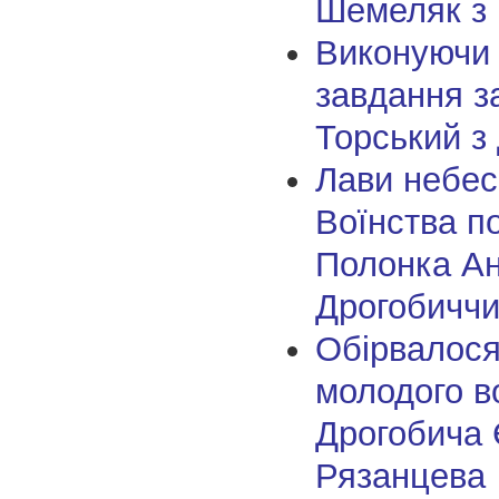
Шемеляк з
Виконуючи
завдання з
Торський з
Лави небес
Воїнства п
Полонка Ан
Дрогобичч
Обірвалося
молодого в
Дрогобича 
Рязанцева