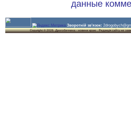
данные комме
Зворотній зв'язок:
2drogobych@gm
Copyright © 2026. Дрогобиччина - новини краю . Редакція сайту не завжд