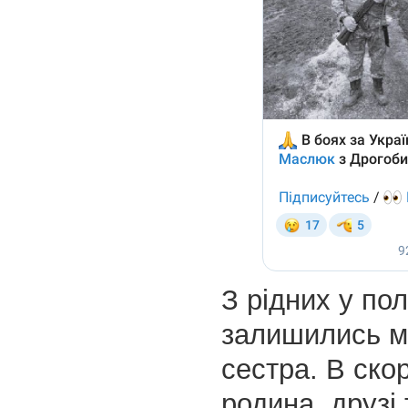
З рідних у по
залишились м
сестра. В скор
родина, друзі 