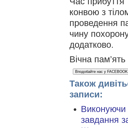
Час прибуття 
конвою з тіло
проведення п
чину похорон
додатково.
Вічна пам’ять
Вподобайте нас у FACEBOOK щ
Також дивіть
записи:
Виконуючи
завдання з