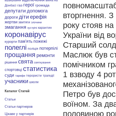
війна на
вшанування
повномасштаб
герої
газ
громада
Донбасі
депутати
допомога
вторгнення. З
діти
ерефія
дороги
жертви
звитяги
року стояв на 
злочини
змагання
карантин
зустрічі
коронавірус
України від во
пам'ять
пожежі
курорти
Старший солд
полеглі
потерпілі
поліція
Маслюк був с
прощання
ремонти
свята
помічником г
рішення
святкування
статистика
спортовці
1 взводу 4 рот
суди
терористи
трагедії
тарифи
учасники
механізованог
школи
Каталог Статей
Петро був до
Статьи
воїном. За два
Статьи партнеров
половиною ро
Цікаве у партнерів