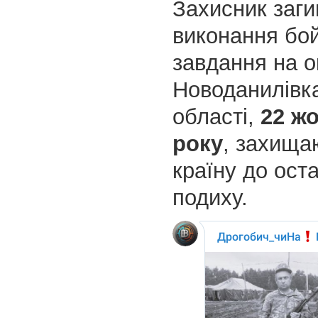
Захисник заги
виконання бо
завдання на о
Новоданилівка
області,
22 ж
року
, захища
країну до ост
подиху.