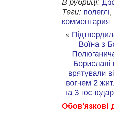
В рубриці:
Др
Теги:
полеглі
комментария
«
Підтвердил
Воїна з 
Полюганич
Бориславі 
врятували в
вогнем 2 жит
та 3 господар
Обов'язкові 