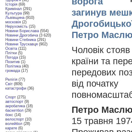
ворога
Історія
(69)
Кримінал
(291)
загинув меш
Культура
(99)
Львівщина
(910)
Дрогобицько
московія
(2)
Нерухомість
(15)
Новини Борислава
(554)
Петро Маслю
Новини Дрогобича
(3 620)
Новини Стебника
(291)
Новини Трускавця
(902)
Чоловік стояв 
Освіта
(111)
Плітки
(5)
Погода
(15)
країни та пер
Позитив
(1)
Політика
(40)
передових по
громада
(17)
Релігія
(77)
від початку
Світ
(809)
катастрофи
(36)
повномасштабн
Спорт
(275)
автоспорт
(9)
акробатика
(18)
Петро Маслю
баскетбол
(29)
бокс
(14)
15 травня 197
велоспорт
(10)
волейбол
(28)
карате
(6)