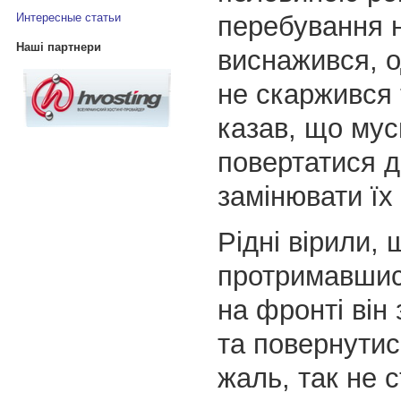
перебування н
Интересные статьи
Наші партнери
виснажився, о
не скаржився 
казав, що мус
повертатися д
замінювати їх 
Рідні вірили, 
протримавшис
на фронті він
та повернутис
жаль, так не 