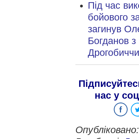
Під час ви
бойового з
загинув Ол
Богданов з
Дрогобичч
Підписуйтес
нас у со
Опубліковано: