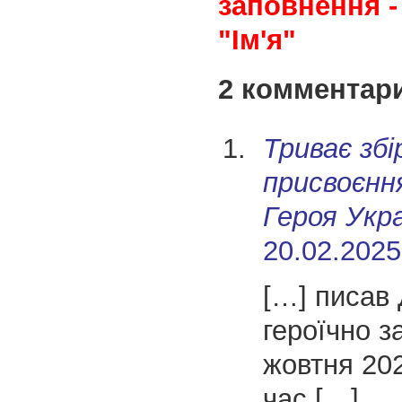
заповнення -
"Ім'я"
2 комментар
Триває збі
присвоєнн
Героя Укр
20.02.2025
[…] писав 
героїчно з
жовтня 202
час […]