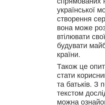
спрямованих 
української мо
створення се
вона може роз
втілювати свої
будувати майб
країни.
Також це опи
стати корисни
та батьків. З 
текстом досл
можна ознайо