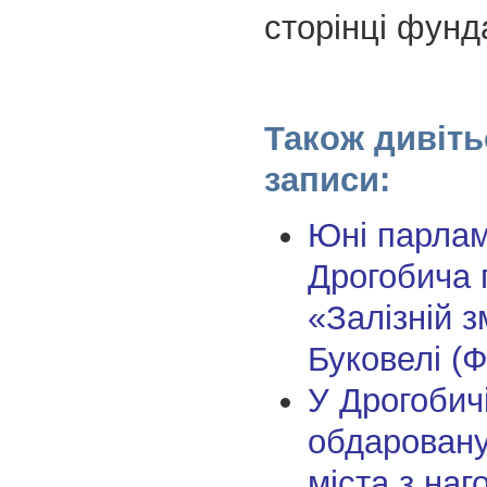
сторінці фунда
Також дивіть
записи:
Юні парлам
Дрогобича 
«Залізній з
Буковелі (Ф
У Дрогобич
обдарован
міста з наг