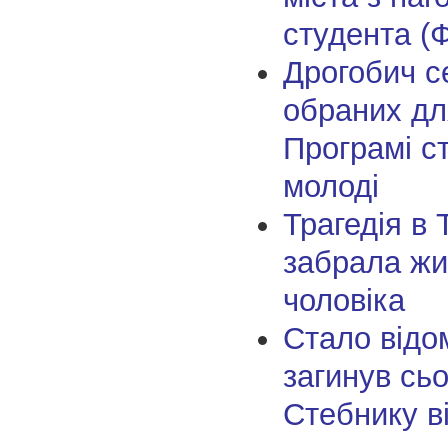
студента (
Дрогобич с
обраних дл
Програмі с
молоді
Трагедія в 
забрала жи
чоловіка
Стало відо
загинув сьо
Стебнику в