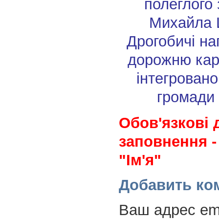
полеглого
Михайла 
Дрогобичі н
дорожню кар
інтегровано
громади 
Обов'язкові 
заповнення -
"Ім'я"
Добавить ко
Ваш адрес ema