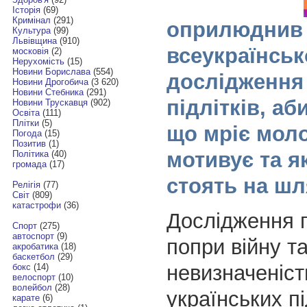
Історія
(69)
Кримінал
(291)
оприлюднив 
Культура
(99)
Львівщина
(910)
всеукраїнськ
московія
(2)
Нерухомість
(15)
Новини Борислава
(554)
дослідження 
Новини Дрогобича
(3 620)
Новини Стебника
(291)
підлітків, аб
Новини Трускавця
(902)
Освіта
(111)
Плітки
(5)
що мріє моло
Погода
(15)
Позитив
(1)
мотивує та я
Політика
(40)
громада
(17)
стоять на шл
Релігія
(77)
Світ
(809)
катастрофи
(36)
Дослідження 
Спорт
(275)
автоспорт
(9)
попри війну т
акробатика
(18)
баскетбол
(29)
невизначеніст
бокс
(14)
велоспорт
(10)
волейбол
(28)
українських пі
карате
(6)