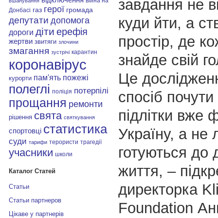
завдання не вк
війна на
вшанування
герої
газ
громада
Донбасі
куди йти, а с
депутати
допомога
діти
ерефія
дороги
простір, де ко
жертви
звитяги
злочини
змагання
карантин
зустрічі
знайде свій го
коронавірус
Це досліджен
пам'ять
пожежі
курорти
полеглі
потерпілі
поліція
спосіб почути 
прощання
ремонти
підлітки вже
свята
рішення
святкування
статистика
Україну, а не
спортовці
суди
терористи
трагедії
тарифи
готуються до 
учасники
школи
життя, – підк
Каталог Статей
директорка Kl
Статьи
Статьи партнеров
Foundation Ан
Цікаве у партнерів