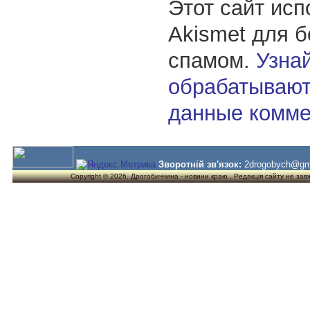
Этот сайт исп
Akismet для 
спамом.
Узнай
обрабатывают
данные комме
Зворотній зв'язок:
2drogobych@gm
Copyright © 2026. Дрогобиччина - новини краю . Редакція сайту не завжд