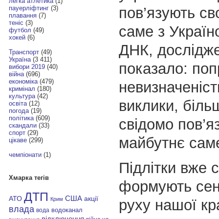
легка атлетика
(1)
пов’язують
св
пауерліфтинг
(3)
плавання
(7)
теніс
(3)
саме з Україн
футбол
(49)
хокей
(6)
ДНК, дослідж
Транспорт
(49)
Україна
(3 411)
показало: поп
вибори 2019
(40)
війна
(696)
економіка
(479)
невизначеніст
кримінал
(180)
культура
(42)
виклики, біль
освіта
(12)
погода
(19)
політика
(609)
свідомо пов’я
скандали
(33)
спорт
(29)
майбутнє саме
цікаве
(299)
чемпіонати
(1)
Підлітки вже с
Хмарка тегів
формують сен
ДТП
АТО
США
акції
Крим
руху нашої кр
влада
водоканал
вода
відключення