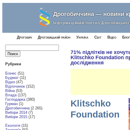
Дрогобиччина — новини 
Інформаційний портал Дрогобицьког
Дрогобич
Дрогобицький район
Україна
Світ
Відео
Блог
Найти:
71% підлітків не хочуть
Klitschko Foundation 
дослідження
Рубрики
Бізнес
(51)
Будмат
(11)
Відео
(47)
Відпочинок
(152)
Війна
(53)
Влада
(137)
Господарка
(380)
Klitschko
Гурман
(1)
Дрогобиччина
(2 265)
Foundation
Вибори 2014
(7)
Вибори 2015
(17)
Екологія
(15)
Здоров'я
(92)