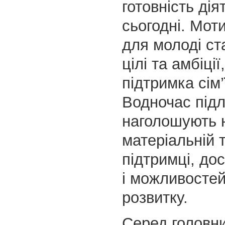
готовність дія
сьогодні. Мот
для молоді ст
цілі та амбіції
підтримка сім’
Водночас підл
наголошують н
матеріальній 
підтримці, дос
і можливосте
розвитку.
Серед головни