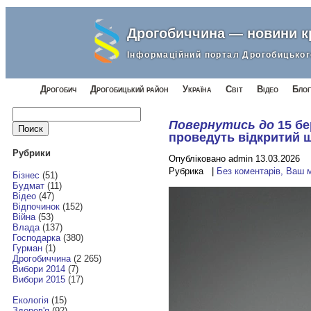
Дрогобиччина — новини 
Інформаційний портал Дрогобицьког
Дрогобич
Дрогобицький район
Україна
Світ
Відео
Блог
Найти:
Повернутись до
15 бе
проведуть відкритий 
Рубрики
Опубліковано admin 13.03.2026
Рубрика |
Без коментарів, Ваш 
Бізнес
(51)
Будмат
(11)
Відео
(47)
Відпочинок
(152)
Війна
(53)
Влада
(137)
Господарка
(380)
Гурман
(1)
Дрогобиччина
(2 265)
Вибори 2014
(7)
Вибори 2015
(17)
Екологія
(15)
Здоров'я
(92)