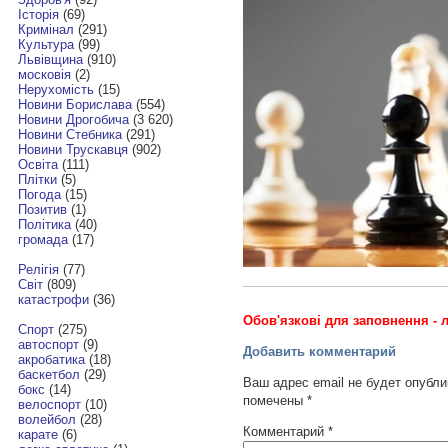
Історія
(69)
Кримінал
(291)
Культура
(99)
Львівщина
(910)
московія
(2)
Нерухомість
(15)
Новини Борислава
(554)
Новини Дрогобича
(3 620)
Новини Стебника
(291)
Новини Трускавця
(902)
Освіта
(111)
Плітки
(5)
Погода
(15)
Позитив
(1)
Політика
(40)
громада
(17)
Релігія
(77)
Світ
(809)
катастрофи
(36)
Обов'язкові для заповнення - л
Спорт
(275)
автоспорт
(9)
Добавить комментарий
акробатика
(18)
баскетбол
(29)
Ваш адрес email не будет опубли
бокс
(14)
помечены
*
велоспорт
(10)
волейбол
(28)
Комментарий
*
карате
(6)