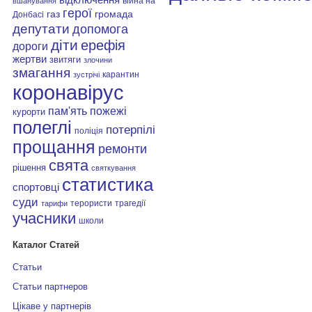
війна на
вшанування
герої
газ
громада
Донбасі
депутати
допомога
діти
ерефія
дороги
жертви
звитяги
злочини
змагання
карантин
зустрічі
коронавірус
пам'ять
пожежі
курорти
полеглі
потерпілі
поліція
прощання
ремонти
свята
рішення
святкування
статистика
спортовці
суди
терористи
трагедії
тарифи
учасники
школи
Каталог Статей
Статьи
Статьи партнеров
Цікаве у партнерів