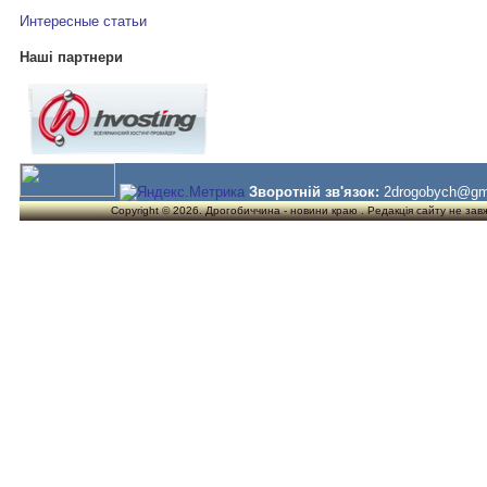
Интересные статьи
Наші партнери
Зворотній зв'язок:
2drogobych@gm
Copyright © 2026. Дрогобиччина - новини краю . Редакція сайту не завжд