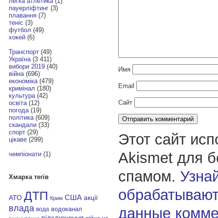
легка атлетика
(1)
пауерліфтинг
(3)
плавання
(7)
теніс
(3)
футбол
(49)
хокей
(6)
Транспорт
(49)
Україна
(3 411)
вибори 2019
(40)
Имя
війна
(696)
економіка
(479)
Email
кримінал
(180)
культура
(42)
Сайт
освіта
(12)
погода
(19)
політика
(609)
скандали
(33)
спорт
(29)
Этот сайт исп
цікаве
(299)
Akismet для 
чемпіонати
(1)
спамом.
Узнай
Хмарка тегів
обрабатывают
ДТП
АТО
США
акції
Крим
влада
данные комме
водоканал
вода
відключення