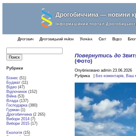
Дрогобиччина — новини 
Інформаційний портал Дрогобицьког
Дрогобич
Дрогобицький район
Україна
Світ
Відео
Блог
Найти:
Повернутись до
Звит
(Фото)
Рубрики
Опубліковано admin 23.06.2026
Рубрика |
Без коментарів, Ваш
Бізнес
(51)
Будмат
(11)
Відео
(47)
Відпочинок
(152)
Війна
(53)
Влада
(137)
Господарка
(380)
Гурман
(1)
Дрогобиччина
(2 265)
Вибори 2014
(7)
Вибори 2015
(17)
Екологія
(15)