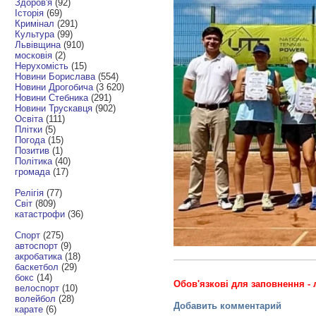
Здоров'я
(92)
Історія
(69)
Кримінал
(291)
Культура
(99)
Львівщина
(910)
московія
(2)
Нерухомість
(15)
Новини Борислава
(554)
Новини Дрогобича
(3 620)
Новини Стебника
(291)
Новини Трускавця
(902)
Освіта
(111)
Плітки
(5)
Погода
(15)
Позитив
(1)
Політика
(40)
громада
(17)
Релігія
(77)
Світ
(809)
катастрофи
(36)
Спорт
(275)
автоспорт
(9)
акробатика
(18)
баскетбол
(29)
бокс
(14)
Обов'язкові для заповнення - 
велоспорт
(10)
волейбол
(28)
Добавить комментарий
карате
(6)