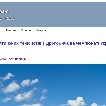
краю
о району
и
Гурман
Позитив
Будмат
яги юних тенісистів з Дрогобича на Чемпіонаті Ук
 може бути першим