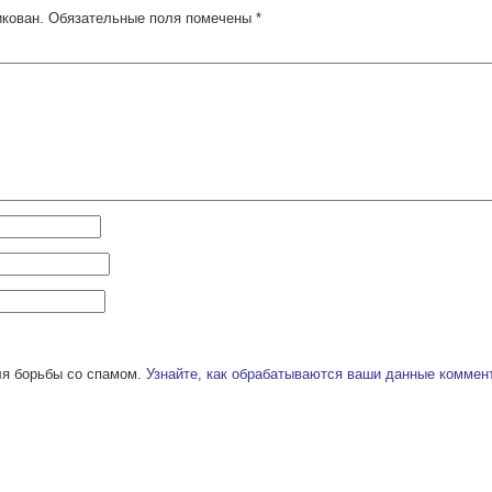
икован.
Обязательные поля помечены
*
ля борьбы со спамом.
Узнайте, как обрабатываются ваши данные коммен