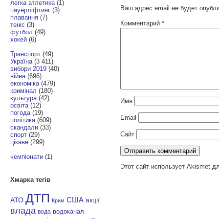
легка атлетика
(1)
Ваш адрес email не будет опубл
пауерліфтинг
(3)
плавання
(7)
Комментарий
*
теніс
(3)
футбол
(49)
хокей
(6)
Транспорт
(49)
Україна
(3 411)
вибори 2019
(40)
війна
(696)
економіка
(479)
кримінал
(180)
культура
(42)
Имя
освіта
(12)
погода
(19)
Email
політика
(609)
скандали
(33)
Сайт
спорт
(29)
цікаве
(299)
чемпіонати
(1)
Этот сайт использует Akismet д
Хмарка тегів
ДТП
АТО
США
акції
Крим
влада
водоканал
вода