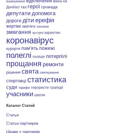
відключення
війна на
вшанування
герої
газ
громада
Донбасі
депутати
допомога
діти
ерефія
дороги
жертви
звитяги
злочини
змагання
карантин
зустрічі
коронавірус
пам'ять
пожежі
курорти
полеглі
потерпілі
поліція
прощання
ремонти
свята
рішення
святкування
статистика
спортовці
суди
терористи
трагедії
тарифи
учасники
школи
Каталог Статей
Статьи
Статьи партнеров
Цікаве у партнерів