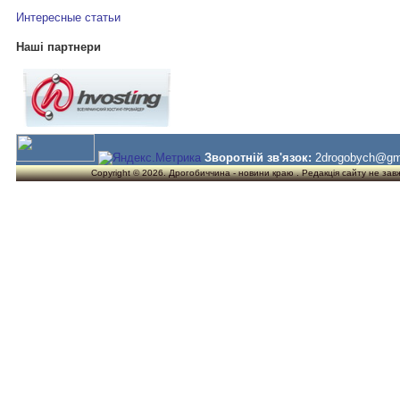
Интересные статьи
Наші партнери
Зворотній зв'язок:
2drogobych@gm
Copyright © 2026. Дрогобиччина - новини краю . Редакція сайту не завжд