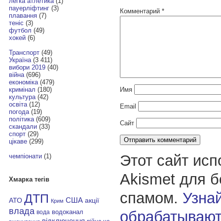
легка атлетика
(1)
пауерліфтинг
(3)
Комментарий
*
плавання
(7)
теніс
(3)
футбол
(49)
хокей
(6)
Транспорт
(49)
Україна
(3 411)
вибори 2019
(40)
війна
(696)
економіка
(479)
Имя
кримінал
(180)
культура
(42)
освіта
(12)
Email
погода
(19)
політика
(609)
Сайт
скандали
(33)
спорт
(29)
цікаве
(299)
Этот сайт исп
чемпіонати
(1)
Akismet для 
Хмарка тегів
спамом.
Узнай
ДТП
АТО
США
акції
Крим
влада
обрабатывают
водоканал
вода
відключення