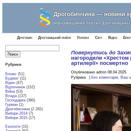
Дрогобиччина — новини 
Інформаційний портал Дрогобицьког
Дрогобич
Дрогобицький район
Україна
Світ
Відео
Блог
Найти:
Повернутись до
Захи
нагородили «Хрестом р
артилерії» посмертно
Рубрики
Опубліковано admin 08.04.2025
Бізнес
(51)
Рубрика |
Без коментарів, Ваш 
Будмат
(11)
Відео
(47)
Відпочинок
(152)
Війна
(53)
Влада
(137)
Господарка
(380)
Гурман
(1)
Дрогобиччина
(2 265)
Вибори 2014
(7)
Вибори 2015
(17)
Екологія
(15)
Здоров'я
(92)