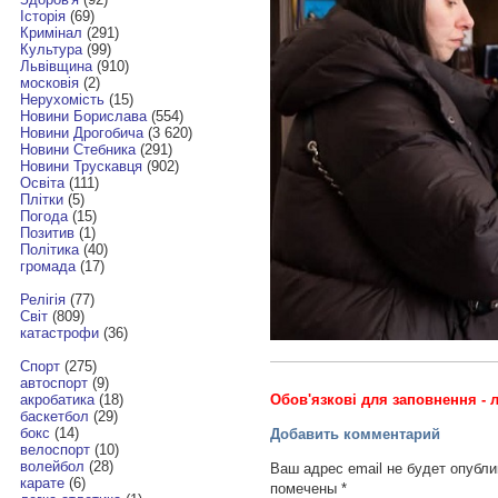
Історія
(69)
Кримінал
(291)
Культура
(99)
Львівщина
(910)
московія
(2)
Нерухомість
(15)
Новини Борислава
(554)
Новини Дрогобича
(3 620)
Новини Стебника
(291)
Новини Трускавця
(902)
Освіта
(111)
Плітки
(5)
Погода
(15)
Позитив
(1)
Політика
(40)
громада
(17)
Релігія
(77)
Світ
(809)
катастрофи
(36)
Спорт
(275)
автоспорт
(9)
Обов'язкові для заповнення - л
акробатика
(18)
баскетбол
(29)
бокс
(14)
Добавить комментарий
велоспорт
(10)
волейбол
(28)
Ваш адрес email не будет опубли
карате
(6)
помечены
*