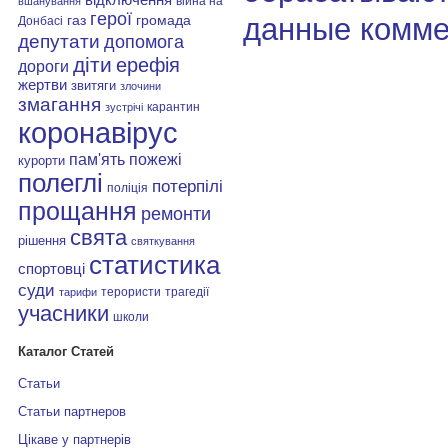
війна на
вшанування
герої
данные комме
газ
громада
Донбасі
депутати
допомога
діти
ерефія
дороги
жертви
звитяги
злочини
змагання
карантин
зустрічі
коронавірус
пам'ять
пожежі
курорти
полеглі
потерпілі
поліція
прощання
ремонти
свята
рішення
святкування
статистика
спортовці
суди
терористи
трагедії
тарифи
учасники
школи
Каталог Статей
Статьи
Статьи партнеров
Цікаве у партнерів