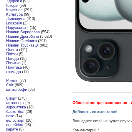
Здоров'я
(92)
Історія
(69)
Кримінал
(291)
Культура
(99)
Львівщина
(910)
московія
(2)
Нерухомість
(15)
Новини Борислава
(554)
Новини Дрогобича
(3 620)
Новини Стебника
(291)
Новини Трускавця
(902)
Освіта
(111)
Плітки
(5)
Погода
(15)
Позитив
(1)
Політика
(40)
громада
(17)
Релігія
(77)
Світ
(809)
катастрофи
(36)
Спорт
(275)
автоспорт
(9)
Обов'язкові для заповнення - 
акробатика
(18)
баскетбол
(29)
Добавить комментарий
бокс
(14)
велоспорт
(10)
Ваш адрес email не будет опубл
волейбол
(28)
карате
(6)
Комментарий
*