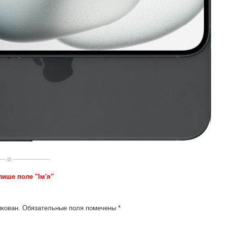
лише поле "Ім'я"
икован.
Обязательные поля помечены
*