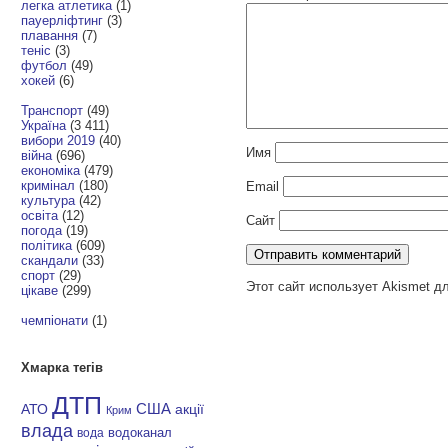
легка атлетика
(1)
пауерліфтинг
(3)
плавання
(7)
теніс
(3)
футбол
(49)
хокей
(6)
Транспорт
(49)
Україна
(3 411)
вибори 2019
(40)
Имя
війна
(696)
економіка
(479)
кримінал
(180)
Email
культура
(42)
освіта
(12)
Сайт
погода
(19)
політика
(609)
скандали
(33)
спорт
(29)
Этот сайт использует Akismet д
цікаве
(299)
чемпіонати
(1)
Хмарка тегів
ДТП
АТО
США
акції
Крим
влада
водоканал
вода