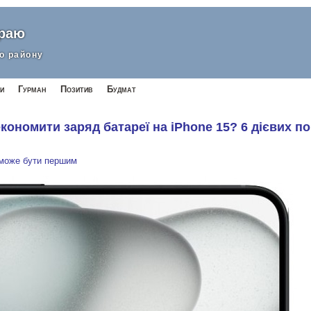
краю
о району
и
Гурман
Позитив
Будмат
економити заряд батареї на iPhone 15? 6 дієвих п
 може бути першим