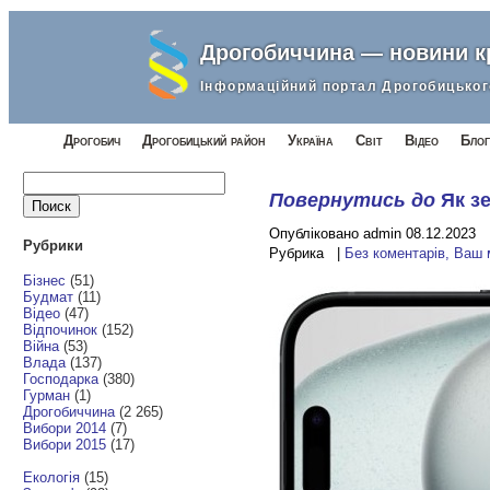
Дрогобиччина — новини 
Інформаційний портал Дрогобицьког
Дрогобич
Дрогобицький район
Україна
Світ
Відео
Блог
Найти:
Повернутись до
Як з
Опубліковано admin 08.12.2023
Рубрики
Рубрика |
Без коментарів, Ваш
Бізнес
(51)
Будмат
(11)
Відео
(47)
Відпочинок
(152)
Війна
(53)
Влада
(137)
Господарка
(380)
Гурман
(1)
Дрогобиччина
(2 265)
Вибори 2014
(7)
Вибори 2015
(17)
Екологія
(15)