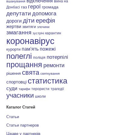
відключення
війна на
вшанування
герої
газ
громада
Донбасі
депутати
допомога
діти
ерефія
дороги
жертви
звитяги
злочини
змагання
карантин
зустрічі
коронавірус
пам'ять
пожежі
курорти
полеглі
потерпілі
поліція
прощання
ремонти
свята
рішення
святкування
статистика
спортовці
суди
терористи
трагедії
тарифи
учасники
школи
Каталог Статей
Статьи
Статьи партнеров
Цікаве у партнерів