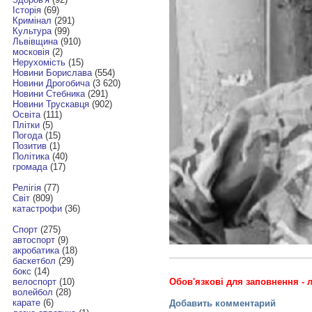
Історія
(69)
Кримінал
(291)
Культура
(99)
Львівщина
(910)
московія
(2)
Нерухомість
(15)
Новини Борислава
(554)
Новини Дрогобича
(3 620)
Новини Стебника
(291)
Новини Трускавця
(902)
Освіта
(111)
Плітки
(5)
Погода
(15)
Позитив
(1)
Політика
(40)
громада
(17)
Релігія
(77)
Світ
(809)
катастрофи
(36)
Спорт
(275)
автоспорт
(9)
акробатика
(18)
баскетбол
(29)
бокс
(14)
Обов'язкові для заповнення - л
велоспорт
(10)
волейбол
(28)
карате
(6)
Добавить комментарий