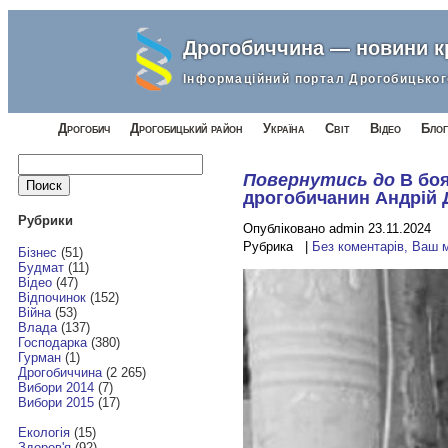
Дрогобиччина — новини 
Інформаційний портал Дрогобицьког
Дрогобич
Дрогобицький район
Україна
Світ
Відео
Блог
Найти:
Повернутись до
В боя
дрогобичанин Андрій 
Рубрики
Опубліковано admin 23.11.2024
Рубрика |
Без коментарів, Ваш 
Бізнес
(51)
Будмат
(11)
Відео
(47)
Відпочинок
(152)
Війна
(53)
Влада
(137)
Господарка
(380)
Гурман
(1)
Дрогобиччина
(2 265)
Вибори 2014
(7)
Вибори 2015
(17)
Екологія
(15)
Здоров'я
(92)