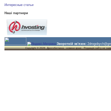
Интересные статьи
Наші партнери
Зворотній зв'язок:
2drogobych@gm
Copyright © 2026. Дрогобиччина - новини краю . Редакція сайту не завжд