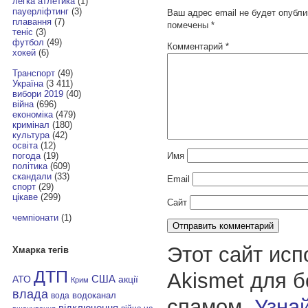
легка атлетика
(1)
пауерліфтинг
(3)
Ваш адрес email не будет опубли
плавання
(7)
помечены
*
теніс
(3)
футбол
(49)
Комментарий
*
хокей
(6)
Транспорт
(49)
Україна
(3 411)
вибори 2019
(40)
війна
(696)
економіка
(479)
кримінал
(180)
культура
(42)
освіта
(12)
Имя
погода
(19)
політика
(609)
скандали
(33)
Email
спорт
(29)
цікаве
(299)
Сайт
чемпіонати
(1)
Этот сайт исп
Хмарка тегів
ДТП
Akismet для 
АТО
США
акції
Крим
влада
водоканал
вода
спамом.
Узнай
відключення