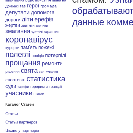
війна на
вшанування
герої
газ
громада
Донбасі
обрабатывают
депутати
допомога
діти
ерефія
данные комме
дороги
жертви
звитяги
злочини
змагання
карантин
зустрічі
коронавірус
пам'ять
пожежі
курорти
полеглі
потерпілі
поліція
прощання
ремонти
свята
рішення
святкування
статистика
спортовці
суди
терористи
трагедії
тарифи
учасники
школи
Каталог Статей
Статьи
Статьи партнеров
Цікаве у партнерів