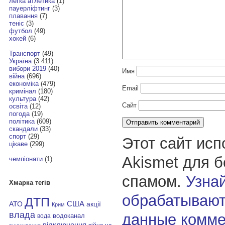
легка атлетика
(1)
пауерліфтинг
(3)
плавання
(7)
теніс
(3)
футбол
(49)
хокей
(6)
Транспорт
(49)
Україна
(3 411)
вибори 2019
(40)
Имя
війна
(696)
економіка
(479)
Email
кримінал
(180)
культура
(42)
Сайт
освіта
(12)
погода
(19)
політика
(609)
скандали
(33)
спорт
(29)
Этот сайт исп
цікаве
(299)
Akismet для 
чемпіонати
(1)
спамом.
Узнай
Хмарка тегів
обрабатывают
ДТП
АТО
США
акції
Крим
влада
данные комме
водоканал
вода
відключення