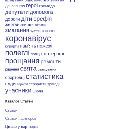
війна на
вшанування
герої
газ
громада
Донбасі
депутати
допомога
діти
ерефія
дороги
жертви
звитяги
злочини
змагання
карантин
зустрічі
коронавірус
пам'ять
пожежі
курорти
полеглі
потерпілі
поліція
прощання
ремонти
свята
рішення
святкування
статистика
спортовці
суди
терористи
трагедії
тарифи
учасники
школи
Каталог Статей
Статьи
Статьи партнеров
Цікаве у партнерів