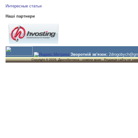
Интересные статьи
Наші партнери
Зворотній зв'язок:
2drogobych@gm
Copyright © 2026. Дрогобиччина - новини краю . Редакція сайту не завжд