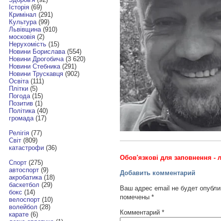
Історія
(69)
Кримінал
(291)
Культура
(99)
Львівщина
(910)
московія
(2)
Нерухомість
(15)
Новини Борислава
(554)
Новини Дрогобича
(3 620)
Новини Стебника
(291)
Новини Трускавця
(902)
Освіта
(111)
Плітки
(5)
Погода
(15)
Позитив
(1)
Політика
(40)
громада
(17)
Релігія
(77)
Світ
(809)
катастрофи
(36)
Обов'язкові для заповнення - л
Спорт
(275)
автоспорт
(9)
Добавить комментарий
акробатика
(18)
баскетбол
(29)
Ваш адрес email не будет опубли
бокс
(14)
помечены
*
велоспорт
(10)
волейбол
(28)
Комментарий
*
карате
(6)