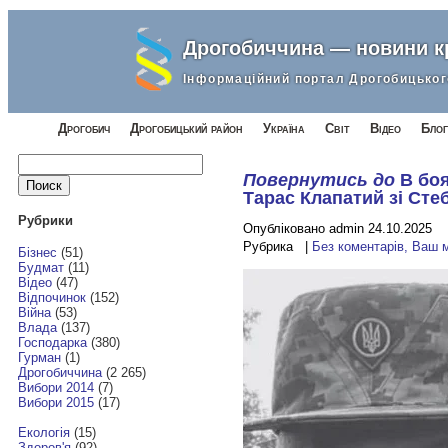
Дрогобиччина — новини 
Інформаційний портал Дрогобицьког
Дрогобич
Дрогобицький район
Україна
Світ
Відео
Блог
Найти:
Повернутись до
В боя
Тарас Клапатий зі Сте
Рубрики
Опубліковано admin 24.10.2025
Рубрика |
Без коментарів, Ваш 
Бізнес
(51)
Будмат
(11)
Відео
(47)
Відпочинок
(152)
Війна
(53)
Влада
(137)
Господарка
(380)
Гурман
(1)
Дрогобиччина
(2 265)
Вибори 2014
(7)
Вибори 2015
(17)
Екологія
(15)
Здоров'я
(92)