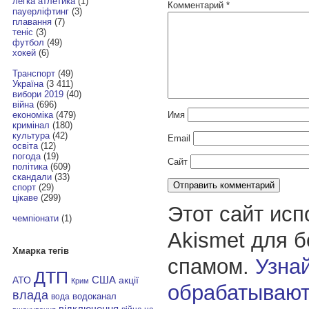
легка атлетика
(1)
Комментарий
*
пауерліфтинг
(3)
плавання
(7)
теніс
(3)
футбол
(49)
хокей
(6)
Транспорт
(49)
Україна
(3 411)
вибори 2019
(40)
війна
(696)
Имя
економіка
(479)
кримінал
(180)
культура
(42)
Email
освіта
(12)
погода
(19)
Сайт
політика
(609)
скандали
(33)
спорт
(29)
цікаве
(299)
Этот сайт исп
чемпіонати
(1)
Akismet для 
Хмарка тегів
спамом.
Узнай
ДТП
АТО
США
акції
Крим
обрабатывают
влада
водоканал
вода
відключення