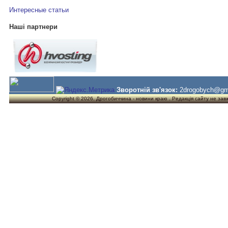
Интересные статьи
Наші партнери
Зворотній зв'язок:
2drogobych@gm
Copyright © 2026. Дрогобиччина - новини краю . Редакція сайту не завжд