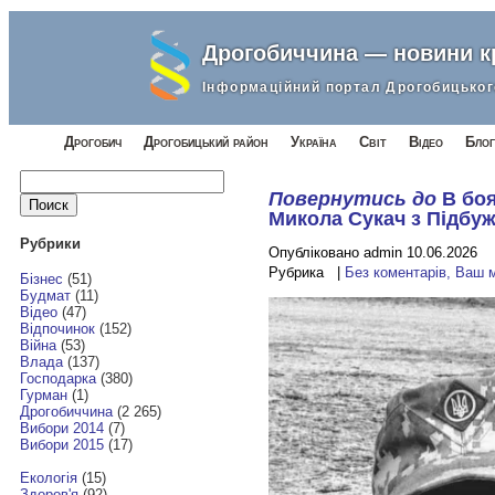
Дрогобиччина — новини 
Інформаційний портал Дрогобицьког
Дрогобич
Дрогобицький район
Україна
Світ
Відео
Блог
Найти:
Повернутись до
В боя
Микола Сукач з Підбу
Рубрики
Опубліковано admin 10.06.2026
Рубрика |
Без коментарів, Ваш 
Бізнес
(51)
Будмат
(11)
Відео
(47)
Відпочинок
(152)
Війна
(53)
Влада
(137)
Господарка
(380)
Гурман
(1)
Дрогобиччина
(2 265)
Вибори 2014
(7)
Вибори 2015
(17)
Екологія
(15)
Здоров'я
(92)