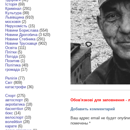
Історія
(69)
Кримінал
(291)
Культура
(99)
Львівщина
(910)
московія
(2)
Нерухомість
(15)
Новини Борислава
(554)
Новини Дрогобича
(3 620)
Новини Стебника
(291)
Новини Трускавця
(902)
Освіта
(111)
Плітки
(5)
Погода
(15)
Позитив
(1)
Політика
(40)
громада
(17)
Релігія
(77)
Світ
(809)
катастрофи
(36)
Спорт
(275)
Обов'язкові для заповнення - л
автоспорт
(9)
акробатика
(18)
баскетбол
(29)
Добавить комментарий
бокс
(14)
велоспорт
(10)
Ваш адрес email не будет опубли
волейбол
(28)
помечены
*
карате
(6)