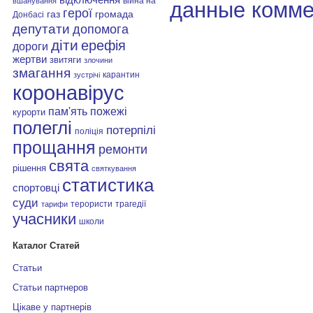
війна на
вшанування
данные комме
герої
газ
громада
Донбасі
депутати
допомога
діти
ерефія
дороги
жертви
звитяги
злочини
змагання
карантин
зустрічі
коронавірус
пам'ять
пожежі
курорти
полеглі
потерпілі
поліція
прощання
ремонти
свята
рішення
святкування
статистика
спортовці
суди
терористи
трагедії
тарифи
учасники
школи
Каталог Статей
Статьи
Статьи партнеров
Цікаве у партнерів