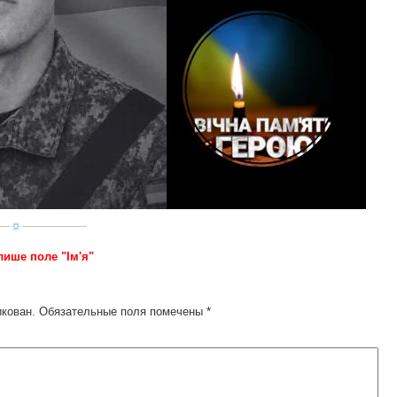
лише поле "Ім'я"
икован.
Обязательные поля помечены
*