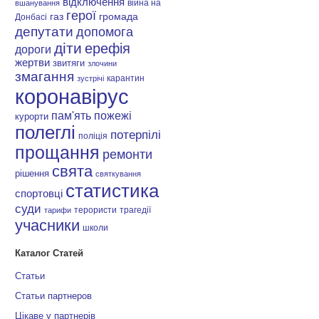
відключення
війна на
вшанування
герої
газ
громада
Донбасі
депутати
допомога
діти
ерефія
дороги
жертви
звитяги
злочини
змагання
карантин
зустрічі
коронавірус
пам'ять
пожежі
курорти
полеглі
потерпілі
поліція
прощання
ремонти
свята
рішення
святкування
статистика
спортовці
суди
терористи
трагедії
тарифи
учасники
школи
Каталог Статей
Статьи
Статьи партнеров
Цікаве у партнерів