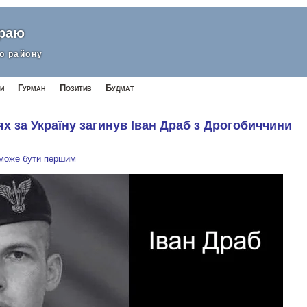
краю
о району
и
Гурман
Позитив
Будмат
ях за Україну загинув Іван Драб з Дрогобиччини
 може бути першим