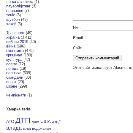
легка атлетика
(1)
пауерліфтинг
(3)
плавання
(7)
теніс
(3)
футбол
(49)
хокей
(6)
Имя
Транспорт
(49)
Україна
(3 411)
Email
вибори 2019
(40)
війна
(696)
Сайт
економіка
(479)
кримінал
(180)
культура
(42)
освіта
(12)
Этот сайт использует Akismet д
погода
(19)
політика
(609)
скандали
(33)
спорт
(29)
цікаве
(299)
чемпіонати
(1)
Хмарка тегів
ДТП
АТО
США
акції
Крим
влада
водоканал
вода