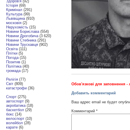
Здоров'я
(92)
Історія
(69)
Кримінал
(291)
Культура
(99)
Львівщина
(910)
московія
(2)
Нерухомість
(15)
Новини Борислава
(554)
Новини Дрогобича
(3 620)
Новини Стебника
(291)
Новини Трускавця
(902)
Освіта
(111)
Плітки
(5)
Погода
(15)
Позитив
(1)
Політика
(40)
громада
(17)
Релігія
(77)
Світ
(809)
Обов'язкові для заповнення - 
катастрофи
(36)
Добавить комментарий
Спорт
(275)
автоспорт
(9)
Ваш адрес email не будет опубл
акробатика
(18)
баскетбол
(29)
Комментарий
*
бокс
(14)
велоспорт
(10)
волейбол
(28)
карате
(6)