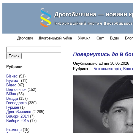
Дрогобиччина — новини 
Інформаційний портал Дрогобицьког
Дрогобич
Дрогобицький район
Україна
Світ
Відео
Блог
Найти:
Повернутись до
В бо
Опубліковано admin 30.06.2026
Рубрики
Рубрика |
Без коментарів, Ваш
Бізнес
(51)
Будмат
(11)
Відео
(47)
Відпочинок
(152)
Війна
(53)
Влада
(137)
Господарка
(380)
Гурман
(1)
Дрогобиччина
(2 265)
Вибори 2014
(7)
Вибори 2015
(17)
Екологія
(15)