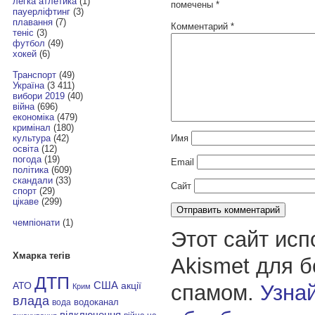
легка атлетика
(1)
помечены
*
пауерліфтинг
(3)
плавання
(7)
Комментарий
*
теніс
(3)
футбол
(49)
хокей
(6)
Транспорт
(49)
Україна
(3 411)
вибори 2019
(40)
війна
(696)
економіка
(479)
кримінал
(180)
Имя
культура
(42)
освіта
(12)
погода
(19)
Email
політика
(609)
скандали
(33)
Сайт
спорт
(29)
цікаве
(299)
чемпіонати
(1)
Этот сайт исп
Хмарка тегів
Akismet для 
ДТП
АТО
США
спамом.
Узнай
акції
Крим
влада
водоканал
вода
відключення