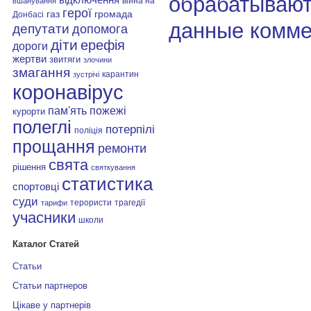
обрабатывают
війна на
вшанування
герої
газ
громада
Донбасі
данные комме
депутати
допомога
діти
ерефія
дороги
жертви
звитяги
злочини
змагання
карантин
зустрічі
коронавірус
пам'ять
пожежі
курорти
полеглі
потерпілі
поліція
прощання
ремонти
свята
рішення
святкування
статистика
спортовці
суди
терористи
трагедії
тарифи
учасники
школи
Каталог Статей
Статьи
Статьи партнеров
Цікаве у партнерів