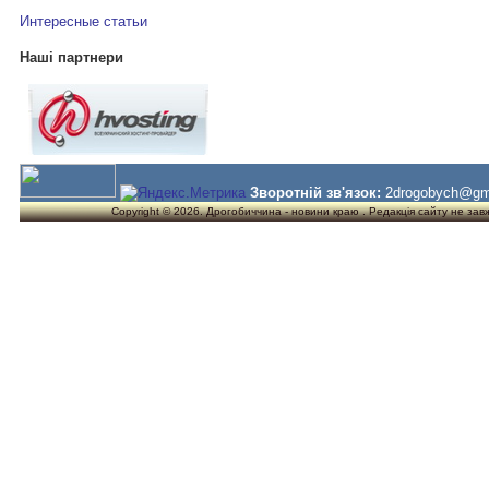
Интересные статьи
Наші партнери
Зворотній зв'язок:
2drogobych@gm
Copyright © 2026. Дрогобиччина - новини краю . Редакція сайту не завжд