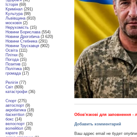
Історія
(69)
Кримінал
(291)
Культура
(99)
Львівщина
(910)
московія
(2)
Нерухомість
(15)
Новини Борислава
(554)
Новини Дрогобича
(3 620)
Новини Стебника
(291)
Новини Трускавця
(902)
Освіта
(111)
Плітки
(5)
Погода
(15)
Позитив
(1)
Політика
(40)
громада
(17)
Релігія
(77)
Світ
(809)
катастрофи
(36)
Спорт
(275)
автоспорт
(9)
акробатика
(18)
Обов'язкові для заповнення - л
баскетбол
(29)
бокс
(14)
велоспорт
(10)
Добавить комментарий
волейбол
(28)
карате
(6)
Ваш адрес email не будет опубли