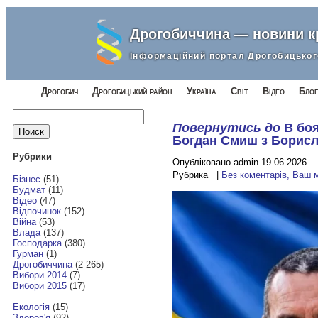
Дрогобиччина — новини 
Інформаційний портал Дрогобицьког
Дрогобич
Дрогобицький район
Україна
Світ
Відео
Блог
Найти:
Повернутись до
В боя
Богдан Смиш з Борис
Рубрики
Опубліковано admin 19.06.2026
Рубрика |
Без коментарів, Ваш 
Бізнес
(51)
Будмат
(11)
Відео
(47)
Відпочинок
(152)
Війна
(53)
Влада
(137)
Господарка
(380)
Гурман
(1)
Дрогобиччина
(2 265)
Вибори 2014
(7)
Вибори 2015
(17)
Екологія
(15)
Здоров'я
(92)