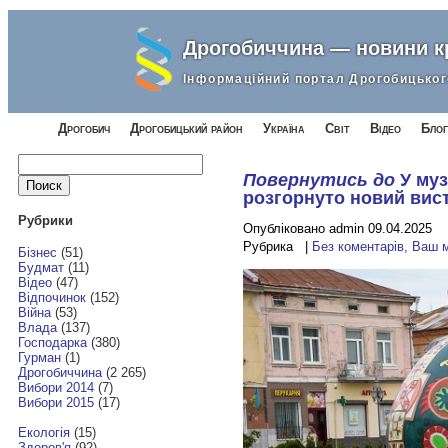
Дрогобиччина — новини 
Інформаційний портал Дрогобицьког
Дрогобич
Дрогобицький район
Україна
Світ
Відео
Блог
Найти:
Повернутись до
У му
розгорнуто новий вис
Рубрики
Опубліковано admin 09.04.2025
Рубрика |
Без коментарів, Ваш 
Бізнес
(51)
Будмат
(11)
Відео
(47)
Відпочинок
(152)
Війна
(53)
Влада
(137)
Господарка
(380)
Гурман
(1)
Дрогобиччина
(2 265)
Вибори 2014
(7)
Вибори 2015
(17)
Екологія
(15)
Здоров'я
(92)