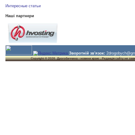
Интересные статьи
Наші партнери
Зворотній зв'язок:
2drogobych@gm
Copyright © 2026. Дрогобиччина - новини краю . Редакція сайту не завжд