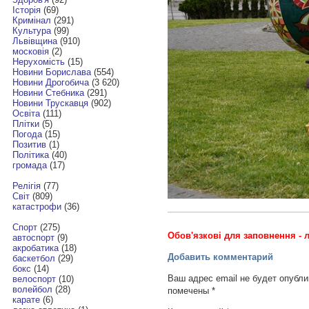
Історія
(69)
Кримінал
(291)
Культура
(99)
Львівщина
(910)
московія
(2)
Нерухомість
(15)
Новини Борислава
(554)
Новини Дрогобича
(3 620)
Новини Стебника
(291)
Новини Трускавця
(902)
Освіта
(111)
Плітки
(5)
Погода
(15)
Позитив
(1)
Політика
(40)
громада
(17)
Релігія
(77)
Світ
(809)
катастрофи
(36)
Спорт
(275)
Обов'язкові для заповнення - л
автоспорт
(9)
акробатика
(18)
Добавить комментарий
баскетбол
(29)
бокс
(14)
Ваш адрес email не будет опубли
велоспорт
(10)
волейбол
(28)
помечены
*
карате
(6)