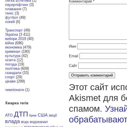
легка атлетика
(1)
Комментарий
*
пауерліфтинг
(3)
плавання
(7)
теніс
(3)
футбол
(49)
хокей
(6)
Транспорт
(49)
Україна
(3 411)
вибори 2019
(40)
війна
(696)
Имя
економіка
(479)
кримінал
(180)
культура
(42)
Email
освіта
(12)
погода
(19)
Сайт
політика
(609)
скандали
(33)
спорт
(29)
цікаве
(299)
Этот сайт исп
чемпіонати
(1)
Akismet для 
Хмарка тегів
спамом.
Узнай
ДТП
АТО
США
акції
Крим
обрабатывают
влада
водоканал
вода
відключення