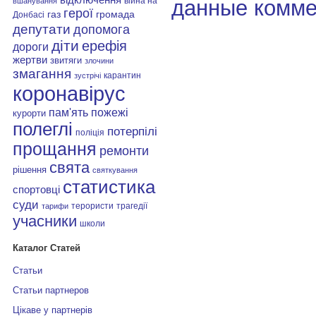
данные комме
війна на
вшанування
герої
газ
громада
Донбасі
депутати
допомога
діти
ерефія
дороги
жертви
звитяги
злочини
змагання
карантин
зустрічі
коронавірус
пам'ять
пожежі
курорти
полеглі
потерпілі
поліція
прощання
ремонти
свята
рішення
святкування
статистика
спортовці
суди
терористи
трагедії
тарифи
учасники
школи
Каталог Статей
Статьи
Статьи партнеров
Цікаве у партнерів