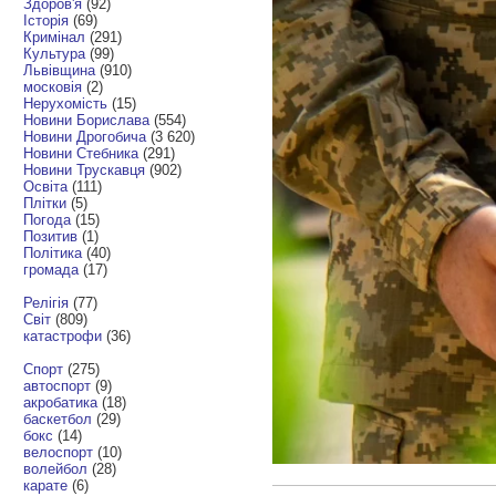
Здоров'я
(92)
Історія
(69)
Кримінал
(291)
Культура
(99)
Львівщина
(910)
московія
(2)
Нерухомість
(15)
Новини Борислава
(554)
Новини Дрогобича
(3 620)
Новини Стебника
(291)
Новини Трускавця
(902)
Освіта
(111)
Плітки
(5)
Погода
(15)
Позитив
(1)
Політика
(40)
громада
(17)
Релігія
(77)
Світ
(809)
катастрофи
(36)
Спорт
(275)
автоспорт
(9)
акробатика
(18)
баскетбол
(29)
бокс
(14)
велоспорт
(10)
волейбол
(28)
карате
(6)