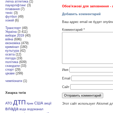
легка атлетика
(1)
пауерліфтинг
(3)
Обов'язкові для заповнення - 
плавання
(7)
теніс
(3)
Добавить комментарий
футбол
(49)
хокей
(6)
Ваш адрес email не будет опубл
Транспорт
(49)
Комментарий
*
Україна
(3 411)
вибори 2019
(40)
війна
(696)
економіка
(479)
кримінал
(180)
культура
(42)
освіта
(12)
погода
(19)
політика
(609)
скандали
(33)
спорт
(29)
Имя
цікаве
(299)
Email
чемпіонати
(1)
Сайт
Хмарка тегів
ДТП
АТО
США
акції
Этот сайт использует Akismet д
Крим
влада
водоканал
вода