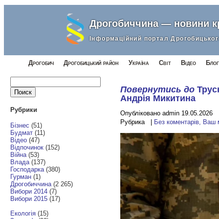
Дрогобиччина — новини 
Інформаційний портал Дрогобицьког
Дрогобич
Дрогобицький район
Україна
Світ
Відео
Блог
Найти:
Повернутись до
Трус
Андрія Микитина
Рубрики
Опубліковано admin 19.05.2026
Рубрика |
Без коментарів, Ваш
Бізнес
(51)
Будмат
(11)
Відео
(47)
Відпочинок
(152)
Війна
(53)
Влада
(137)
Господарка
(380)
Гурман
(1)
Дрогобиччина
(2 265)
Вибори 2014
(7)
Вибори 2015
(17)
Екологія
(15)