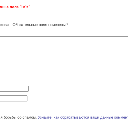
лише поле "Ім'я"
икован.
Обязательные поля помечены
*
ля борьбы со спамом.
Узнайте, как обрабатываются ваши данные коммен