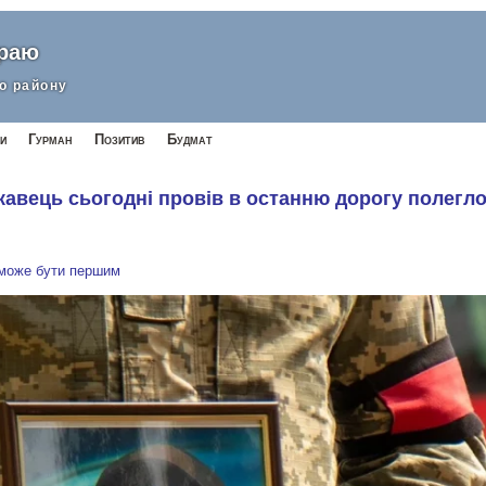
краю
о району
и
Гурман
Позитив
Будмат
кавець сьогодні провів в останню дорогу полегло
 може бути першим