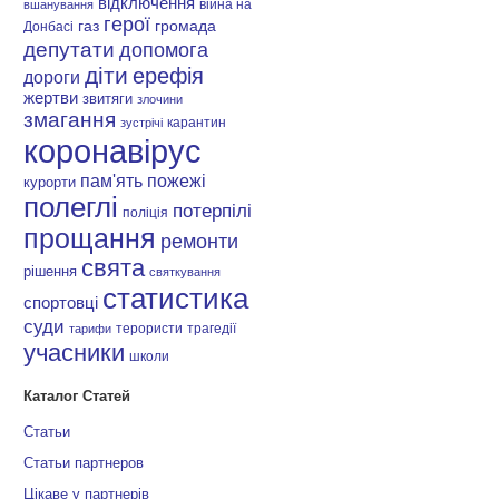
відключення
війна на
вшанування
герої
газ
громада
Донбасі
депутати
допомога
діти
ерефія
дороги
жертви
звитяги
злочини
змагання
карантин
зустрічі
коронавірус
пам'ять
пожежі
курорти
полеглі
потерпілі
поліція
прощання
ремонти
свята
рішення
святкування
статистика
спортовці
суди
терористи
трагедії
тарифи
учасники
школи
Каталог Статей
Статьи
Статьи партнеров
Цікаве у партнерів