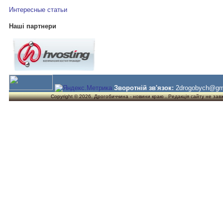
Интересные статьи
Наші партнери
Зворотній зв'язок:
2drogobych@gm
Copyright © 2026. Дрогобиччина - новини краю . Редакція сайту не завжд