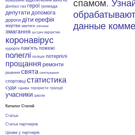
спамом.
Узнай
війна на
вшанування
герої
газ
громада
Донбасі
депутати
обрабатывают
допомога
діти
ерефія
дороги
данные комме
жертви
звитяги
злочини
змагання
карантин
зустрічі
коронавірус
пам'ять
пожежі
курорти
полеглі
потерпілі
поліція
прощання
ремонти
свята
рішення
святкування
статистика
спортовці
суди
терористи
трагедії
тарифи
учасники
школи
Каталог Статей
Статьи
Статьи партнеров
Цікаве у партнерів