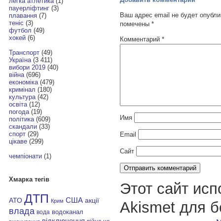
легка атлетика
(1)
пауерліфтинг
(3)
Ваш адрес email не будет опубли
плавання
(7)
теніс
(3)
помечены
*
футбол
(49)
хокей
(6)
Комментарий
*
Транспорт
(49)
Україна
(3 411)
вибори 2019
(40)
війна
(696)
економіка
(479)
кримінал
(180)
культура
(42)
освіта
(12)
погода
(19)
Имя
політика
(609)
скандали
(33)
спорт
(29)
Email
цікаве
(299)
Сайт
чемпіонати
(1)
Хмарка тегів
Этот сайт исп
ДТП
АТО
США
акції
Крим
Akismet для 
влада
водоканал
вода
відключення