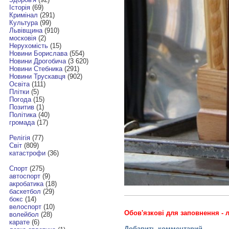
Історія
(69)
Кримінал
(291)
Культура
(99)
Львівщина
(910)
московія
(2)
Нерухомість
(15)
Новини Борислава
(554)
Новини Дрогобича
(3 620)
Новини Стебника
(291)
Новини Трускавця
(902)
Освіта
(111)
Плітки
(5)
Погода
(15)
Позитив
(1)
Політика
(40)
громада
(17)
Релігія
(77)
Світ
(809)
катастрофи
(36)
Спорт
(275)
автоспорт
(9)
акробатика
(18)
баскетбол
(29)
бокс
(14)
велоспорт
(10)
Обов'язкові для заповнення - л
волейбол
(28)
карате
(6)
Добавить комментарий