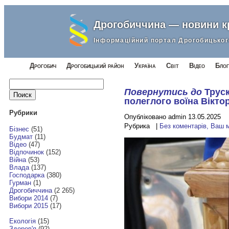
Дрогобиччина — новини 
Інформаційний портал Дрогобицьког
Дрогобич
Дрогобицький район
Україна
Світ
Відео
Блог
Найти:
Повернутись до
Труск
полеглого воїна Віктор
Рубрики
Опубліковано admin 13.05.2025
Рубрика |
Без коментарів, Ваш 
Бізнес
(51)
Будмат
(11)
Відео
(47)
Відпочинок
(152)
Війна
(53)
Влада
(137)
Господарка
(380)
Гурман
(1)
Дрогобиччина
(2 265)
Вибори 2014
(7)
Вибори 2015
(17)
Екологія
(15)
Здоров'я
(92)