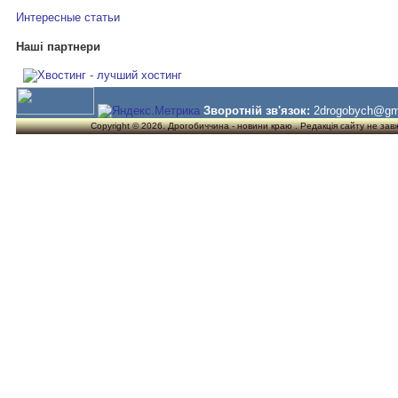
Интересные статьи
Наші партнери
Зворотній зв'язок:
2drogobych@gm
Copyright © 2026. Дрогобиччина - новини краю . Редакція сайту не завжд