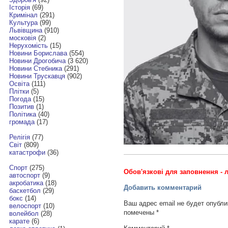
Історія
(69)
Кримінал
(291)
Культура
(99)
Львівщина
(910)
московія
(2)
Нерухомість
(15)
Новини Борислава
(554)
Новини Дрогобича
(3 620)
Новини Стебника
(291)
Новини Трускавця
(902)
Освіта
(111)
Плітки
(5)
Погода
(15)
Позитив
(1)
Політика
(40)
громада
(17)
Релігія
(77)
Світ
(809)
катастрофи
(36)
Спорт
(275)
Обов'язкові для заповнення - л
автоспорт
(9)
акробатика
(18)
Добавить комментарий
баскетбол
(29)
бокс
(14)
Ваш адрес email не будет опубли
велоспорт
(10)
помечены
*
волейбол
(28)
карате
(6)