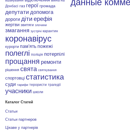
данные комме
війна на
вшанування
герої
газ
громада
Донбасі
депутати
допомога
діти
ерефія
дороги
жертви
звитяги
злочини
змагання
карантин
зустрічі
коронавірус
пам'ять
пожежі
курорти
полеглі
потерпілі
поліція
прощання
ремонти
свята
рішення
святкування
статистика
спортовці
суди
терористи
трагедії
тарифи
учасники
школи
Каталог Статей
Статьи
Статьи партнеров
Цікаве у партнерів