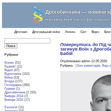
Дрогобиччина — новини 
Інформаційний портал Дрогобицьког
Дрогобич
Дрогобицький район
Україна
Світ
Відео
Блог
Найти:
Повернутись до
Під ч
загинув Воїн з Дрого
Бабій
Рубрики
Опубліковано admin 12.05.2026
Бізнес
(51)
Рубрика |
Без коментарів, Ваш 
Будмат
(11)
Відео
(47)
Відпочинок
(152)
Війна
(53)
Влада
(137)
Господарка
(380)
Гурман
(1)
Дрогобиччина
(2 265)
Вибори 2014
(7)
Вибори 2015
(17)
Екологія
(15)
Здоров'я
(92)