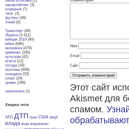
Комментарий
*
легка атлетика
(1)
пауерліфтинг
(3)
плавання
(7)
теніс
(3)
футбол
(49)
хокей
(6)
Транспорт
(49)
Україна
(3 411)
вибори 2019
(40)
війна
(696)
Имя
економіка
(479)
кримінал
(180)
Email
культура
(42)
освіта
(12)
погода
(19)
Сайт
політика
(609)
скандали
(33)
спорт
(29)
цікаве
(299)
Этот сайт исп
чемпіонати
(1)
Akismet для 
Хмарка тегів
спамом.
Узнай
ДТП
АТО
США
акції
обрабатывают
Крим
влада
водоканал
вода
відключення