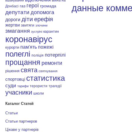
війна на
вшанування
герої
данные комме
газ
громада
Донбасі
депутати
допомога
діти
ерефія
дороги
жертви
звитяги
злочини
змагання
карантин
зустрічі
коронавірус
пам'ять
пожежі
курорти
полеглі
потерпілі
поліція
прощання
ремонти
свята
рішення
святкування
статистика
спортовці
суди
терористи
трагедії
тарифи
учасники
школи
Каталог Статей
Статьи
Статьи партнеров
Цікаве у партнерів