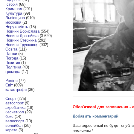
Історія
(69)
Кримінал
(291)
Культура
(99)
Львівщина
(910)
московія
(2)
Нерухомість
(15)
Новини Борислава
(554)
Новини Дрогобича
(3 620)
Новини Стебника
(291)
Новини Трускавця
(902)
Освіта
(111)
Плітки
(5)
Погода
(15)
Позитив
(1)
Політика
(40)
громада
(17)
Релігія
(77)
Світ
(809)
катастрофи
(36)
Спорт
(275)
автоспорт
(9)
Обов'язкові для заповнення - л
акробатика
(18)
баскетбол
(29)
Добавить комментарий
бокс
(14)
велоспорт
(10)
Ваш адрес email не будет опубли
волейбол
(28)
карате
(6)
помечены
*