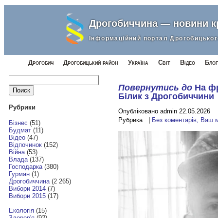
Дрогобиччина — новини 
Інформаційний портал Дрогобицьког
Дрогобич
Дрогобицький район
Україна
Світ
Відео
Блог
Найти:
Повернутись до
На фр
Білик з Дрогобиччини
Рубрики
Опубліковано admin 22.05.2026
Рубрика |
Без коментарів, Ваш 
Бізнес
(51)
Будмат
(11)
Відео
(47)
Відпочинок
(152)
Війна
(53)
Влада
(137)
Господарка
(380)
Гурман
(1)
Дрогобиччина
(2 265)
Вибори 2014
(7)
Вибори 2015
(17)
Екологія
(15)
Здоров'я
(92)