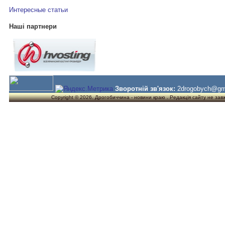
Интересные статьи
Наші партнери
Зворотній зв'язок:
2drogobych@gm
Copyright © 2026. Дрогобиччина - новини краю . Редакція сайту не завжд