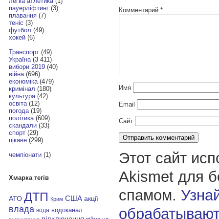
легка атлетика
(1)
пауерліфтинг
(3)
Комментарий
*
плавання
(7)
теніс
(3)
футбол
(49)
хокей
(6)
Транспорт
(49)
Україна
(3 411)
вибори 2019
(40)
війна
(696)
економіка
(479)
Имя
кримінал
(180)
культура
(42)
освіта
(12)
Email
погода
(19)
політика
(609)
Сайт
скандали
(33)
спорт
(29)
цікаве
(299)
Этот сайт исп
чемпіонати
(1)
Akismet для 
Хмарка тегів
спамом.
Узнай
ДТП
АТО
США
акції
Крим
влада
обрабатывают
водоканал
вода
відключення